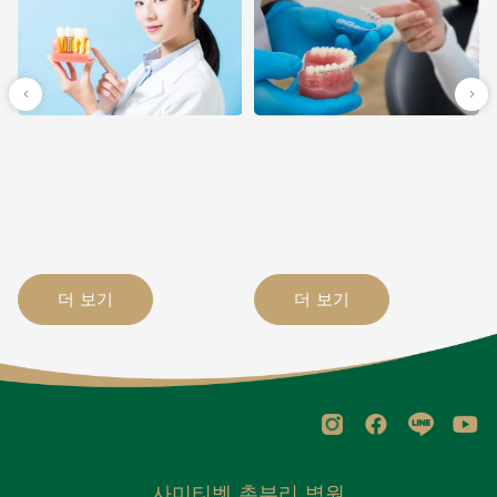
더 보기
더 보기
사미티벳 촌부리 병원