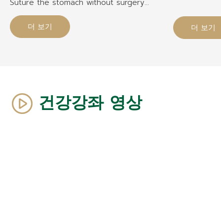
Suture the stomach without surgery
Care after surgery for 1 year. Modern
technology. Free consultation at Rattinan
더 보기
더 보기
Medical Center. Modern, safe tools.
Open for service for more than 20
years. Doctors with over 20 years of
experience. Clear price.
건강강좌 영상