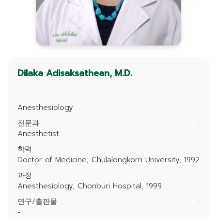
Dilaka Adisaksathean, M.D.
:
Anesthesiology
전문과
:
Anesthetist
학력
:
Doctor of Medicine, Chulalongkorn University, 1992
과정
:
Anesthesiology, Chonburi Hospital, 1999
연구/출판물
:
-