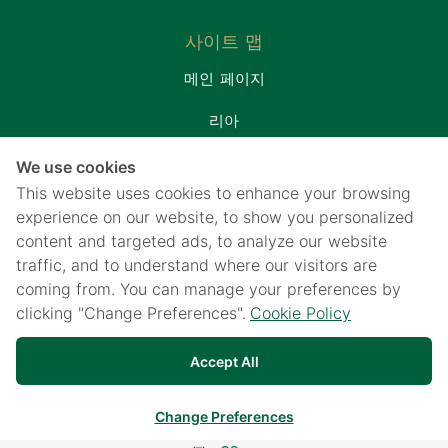
사이트 맵
메인 페이지
리아
환자실
We use cookies
프로모션&패키지
This website uses cookies to enhance your browsing
연락처
experience on our website, to show you personalized
content and targeted ads, to analyze our website
웹사이트에 대해
traffic, and to understand where our visitors are
개인 정보 보호 고지
coming from. You can manage your preferences by
쿠키 정책
clicking "Change Preferences".
Cookie Policy
개인 정보 보호 고지를 위해 CCTV 사용
Accept All
Change Preferences