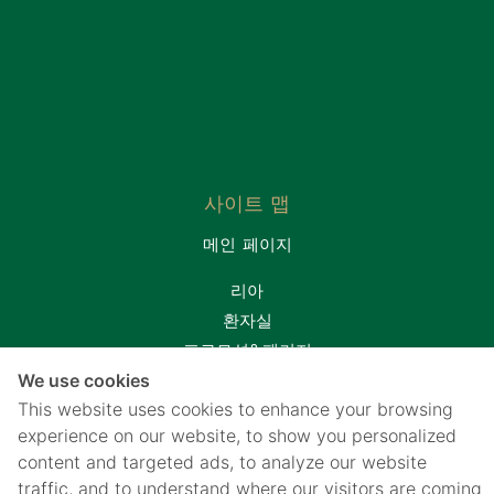
사이트 맵
메인 페이지
리아
환자실
프로모션&패키지
We use cookies
연락처
This website uses cookies to enhance your browsing
웹사이트에 대해
experience on our website, to show you personalized
개인 정보 보호 고지
content and targeted ads, to analyze our website
traffic, and to understand where our visitors are coming
쿠키 정책