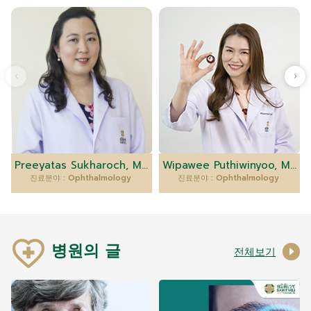
Preeyatas Sukharoch, M.D.
Wipawee Puthiwinyoo, M.D.
진료분야 : Ophthalmology
진료분야 : Ophthalmology
병원의 글
전체보기