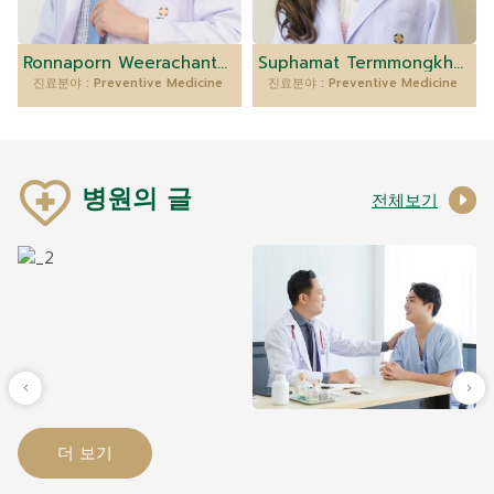
Ronnaporn Weerachantachart, M.D.
Suphamat Termmongkhonchai, M.D.
진료분야 : Preventive Medicine
진료분야 : Preventive Medicine
병원의 글
전체보기
더 보기