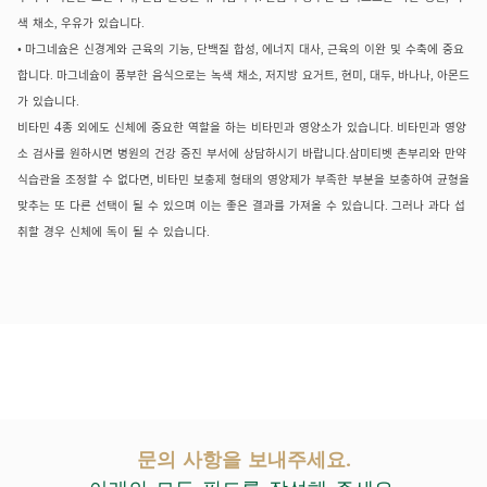
색
채소
우유가
있습니다
,
.
마그네슘은
신경계와
근육의
기능
단백질
합성
에너지
대사
근육의
이완
및
수축에
중요
•
,
,
,
합니다
마그네슘이
풍부한
음식으로는
녹색
채소
저지방
요거트
현미
대두
바나나
아몬드
.
,
,
,
,
,
가
있습니다
.
4
비타민
종
외에도
신체에
중요한
역할을
하는
비타민과
영양소가
있습니다
비타민과
영양
.
소
검사를
원하시면
병원의
건강
증진
부서에
상담하시기
바랍니다
삼미티벳
촌부리와
만약
.
식습관을
조정할
수
없다면
비타민
보충제
형태의
영양제가
부족한
부분을
보충하여
균형을
,
맞추는
또
다른
선택이
될
수
있으며
이는
좋은
결과를
가져올
수
있습니다
그러나
과다
섭
.
취할
경우
신체에
독이
될
수
있습니다
.
문의 사항을 보내주세요.