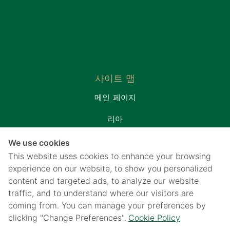
사이트 맵
메인 페이지
리아
환자실
We use cookies
프로모션&패키지
This website uses cookies to enhance your browsing
연락처
experience on our website, to show you personalized
content and targeted ads, to analyze our website
웹사이트에 대해
traffic, and to understand where our visitors are
개인 정보 보호 고지
coming from. You can manage your preferences by
쿠키 정책
clicking "Change Preferences".
Cookie Policy
개인 정보 보호 고지를 위해 CCTV 사용