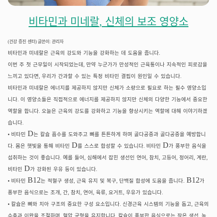
비타민과
미네랄
,
신체의
보조
영양소
(
건강
증진
센터
)
글쓴이
:
관리자
비타민과
미네랄은
근육의
강도와
기능을
강화하는
데
도움을
줍니다
.
이번
주
첫
근무일이
시작되었는데
만약
누군가가
만성적인
근육통이나
지속적인
피로감을
,
느끼고
있다면
우리가
간과할
수
있는
특정
비타민
결핍이
원인일
수
있습니다
,
.
비타민과
미네랄은
에너지를
제공하지
않지만
신체가
소량으로
필요로
하는
필수
영양소입
니다
이
영양소들은
직접적으로
에너지를
제공하지
않지만
신체의
다양한
기능에서
중요한
.
역할을
합니다
오늘은
근육의
강도를
강화하고
기능을
향상시키는
역할에
대해
이야기하겠
.
습니다
.
D
비타민
는
칼슘
흡수를
도와주고
뼈를
튼튼하게
하며
골다공증과
골다공증을
예방합니
•
D
D
다
몸은
햇빛을
통해
비타민
를
스스로
합성할
수
있습니다
비타민
가
풍부한
음식을
.
.
섭취하는
것이
좋습니다
예를
들어
심해에서
잡힌
생선인
연어
참치
고등어
정어리
계란
.
,
,
,
,
,
,
D
비타민
가
강화된
우유
등이
있습니다
.
B12
B12
.
비타민
는
적혈구
생성
근육
유지
및
복구
단백질
합성에
도움을
줍니다
가
•
,
,
풍부한
음식으로는
조개
간
참치
연어
육류
요거트
우유가
있습니다
,
,
,
,
,
,
.
칼슘은
뼈와
치아
구조의
중요한
구성
요소입니다
신경근육
시스템의
기능을
돕고
근육의
•
.
,
수축과
이완을
조절하며
혈압
균형을
유지합니다
칼슘이
풍부한
음식으로는
작은
생선
녹
,
.
,