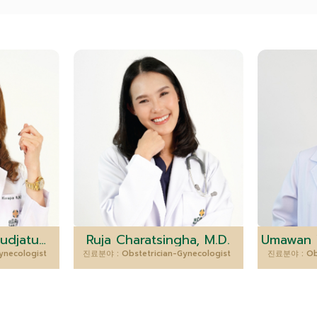
Korapin Rudtanasudjatum, M.D.
Ruja Charatsingha, M.D.
ynecologist
진료분야 : Obstetrician-Gynecologist
진료분야 : Obs