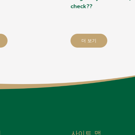
check??
더 보기
치
사이트 맵