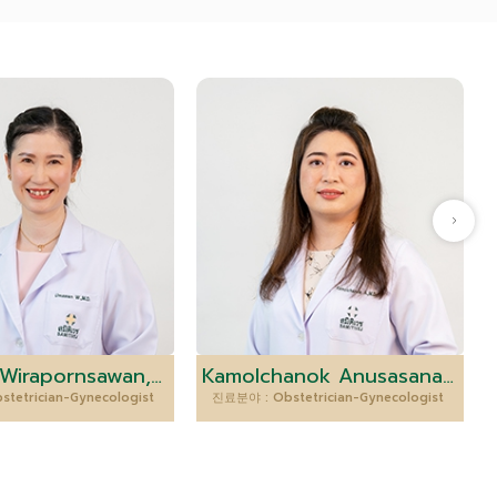
Umawan Wirapornsawan, M.D.
Kamolchanok Anusasananant, M.D.
tetrician-Gynecologist
진료분야 : Obstetrician-Gynecologist