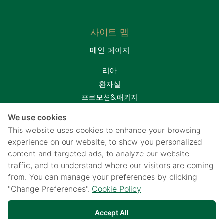
사이트 맵
메인 페이지
리아
환자실
프로모션&패키지
연락처
We use cookies
This website uses cookies to enhance your browsing
웹사이트에 대해
experience on our website, to show you personalized
개인 정보 보호 고지
content and targeted ads, to analyze our website
쿠키 정책
traffic, and to understand where our visitors are coming
개인 정보 보호 고지를 위해 CCTV 사용
from. You can manage your preferences by clicking
"Change Preferences".
Cookie Policy
Accept All