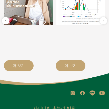
더 보기
더 보기
사미티벳 촌부리 병원