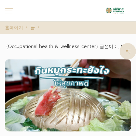
홈페이지
글
(Occupational health & wellness center) 글쓴이 : , M.D.