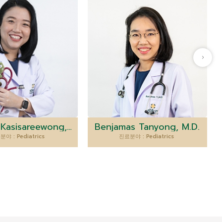
Pornpan Kasisareewong, M.D.
Benjamas Tanyong, M.D.
야 : Pediatrics
진료분야 : Pediatrics