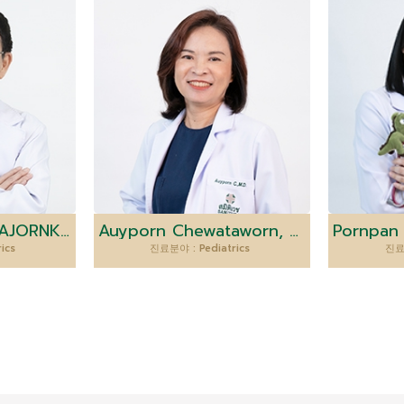
CHUCHAI KWANKAJORNKEAT, M.D.
Auyporn Chewataworn, M.D.
rics
진료분야 : Pediatrics
진료분