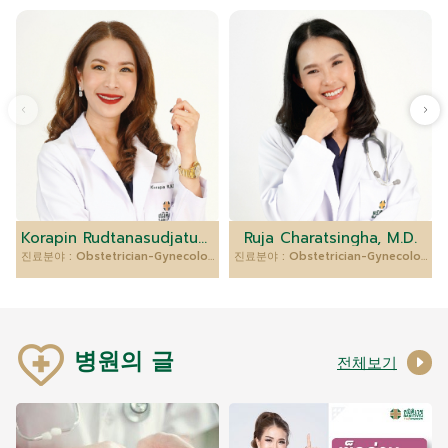
Korapin Rudtanasudjatum, M.D.
Ruja Charatsingha, M.D.
진료분야 : Obstetrician-Gynecologist
진료분야 : Obstetrician-Gynecologist
병원의 글
전체보기