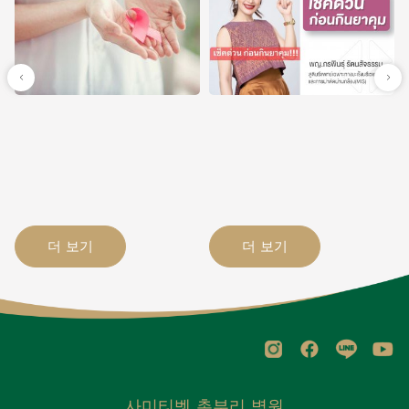
더 보기
더 보기
사미티벳 촌부리 병원