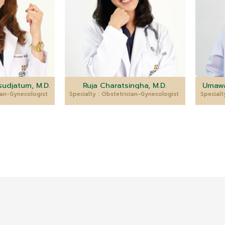
udjatum, M.D.
Ruja Charatsingha, M.D.
Umawa
cian-Gynecologist
Specialty : Obstetrician-Gynecologist
Specialt