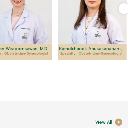
n Wirapornsawan, M.D.
Kamolchanok Anusasananant, M.D.
y : Obstetrician-Gynecologist
Specialty : Obstetrician-Gynecologist
View All