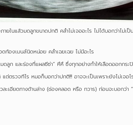
ภายในแล้วมดลูกขนาดปกติ คลำไม่เจออะไร ไม่ได้บอกว่าไม่เป็นโรค
วดท้องเมนส์นิดหน่อย คลำเฉยเฉย ไม่มีอะไร
้อมดลูก และร่องที่แผลซีซ่า” หึหึ ซึ่งทุกอย่างทำให้เลือดออกกร
ปกติ แต่ตรวจทีไร หมอก็บอกว่าปกติ!!! อาจจะเป็นเพราะยังไม่เจอโรค
้ซาวละเอียดทางด้านล่าง (ช่องคลอด หรือ ทวาร) ก่อนจะบอกว่า “