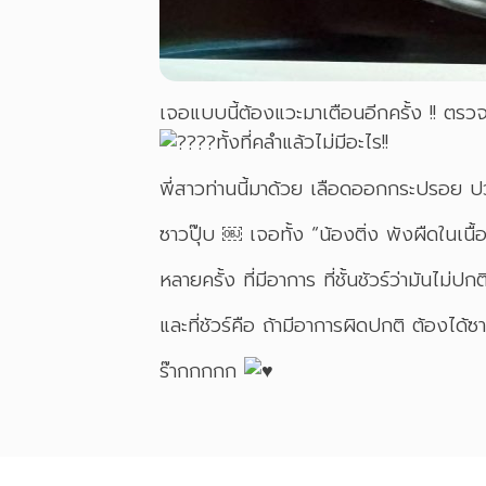
เจอแบบนี้ต้องแวะมาเตือนอีกครั้ง !! ตรวจ
ทั้งที่คลำแล้วไม่มีอะไร!!
พี่สาวท่านนี้มาด้วย เลือดออกกระปรอย ป
ซาวปุ๊บ ￼ เจอทั้ง “น้องติ่ง พังผืดในเนื
หลายครั้ง ที่มีอาการ ที่ชั้นชัวร์ว่ามันไม่
และที่ชัวร์คือ ถ้ามีอาการผิดปกติ ต้องได
ร๊ากกกกก