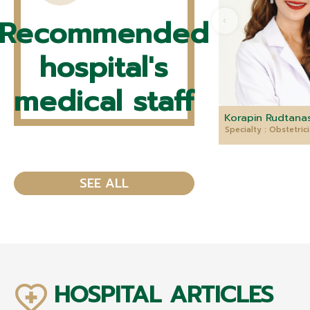
Recommended
hospital's
medical staff
Korapin Rudtanas
Specialty : Obstetri
SEE ALL
HOSPITAL ARTICLES