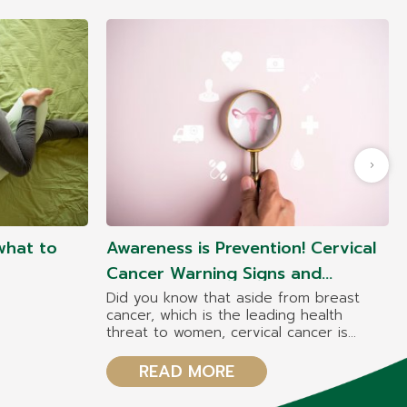
what to
Awareness is Prevention! Cervical
Cancer Warning Signs and
Symptoms at Each Stage
Did you know that aside from breast
cancer, which is the leading health
threat to women, cervical cancer is
another critical concern, ranking as the
second most common cancer among
READ MORE
women?