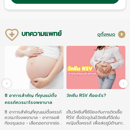
บทความแพทย์
ดูทั้งหมด
8 อาการสำคัญ ที่คุณแม่ตั้ง
วัคซีน RSV คืออะไร?
ครรภ์ควรมาโรงพยาบาล
8 อาการสำคัญที่คุณแม่ตั้งครรภ์
เป็นวัคซีนที่ใช้ป้องกันการติดเชื้อ
ควรมาโรงพยาบาล • อาการแพ้
RSV ซึ่งปัจจุบันมีวัคซันที่ฉีดใน
ท้องรุนแรง • เลือดออกจากช่อง
หญิงตั้งครรภ์ เพื่อส่งภูมิต้านทาน
คลอด • อาการปวดท้องน้อย • มี
ให้กับทารกในครรภ์ RSV เป็น