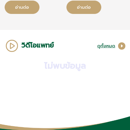
ไข้สูง • ลูกดิ้นน้อยลง หรือไม่ดิ้น
ไวรัสที่ก่อให้เกิดโรคระบบทางเดิน
อ่านต่อ
อ่านต่อ
• อาการเจ็บครรภ์คลอด • น้ำเดิน
หายใจ และเป็นสาเหตุหลักของ
หรือถุงน้ำคร่ำแตก • ตัวบวม น้ำ
ปอดอักเสบและหลอดลมอักเสบใน
หนักขึ้นอย่างรวดเร็ว จุกแน่นลิ้น
ทารก
ปี ตาพร่ามัว ปวดศีรษะมาก
วิดีโอแพทย์
ดูทั้งหมด
ไม่พบข้อมูล