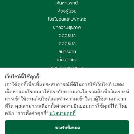
ค้นหาแพทย์
ห้องผู้ป่วย
โปรโมชั่นและแพ็กเกจ
บทความสุขภาพ
ติดต่อเรา
ติดต่อเรา
สมัครงาน
เกี่ยวกับเรา
ข้อมูลโรงพยาบาล
ประกาศความเป็นส่วนตัว
เว็บไซต์นี้ใช้คุกกี้
นโยบายคุกกี้
เราใช้คุกกี้เพื่อเพิ่มประสบการณ์ที่ดีในการใช้เว็บไซต์ แสดง
เนื้อหาและโฆษณาให้ตรงกับความสนใจ รวมถึงเพื่อวิเคราะห์
ประกาศความเป็นส่วนตัวการใช้กล้องวงจรปิด
การเข้าใช้งานเว็บไซต์และทำความเข้าใจว่าผู้ใช้งานมาจาก
国际病人服务中心
ที่ใด คุณสามารถเลือกตั้งค่าความยินยอมการใช้คุกกี้ได้ โดย
车祸受害别慌，可使用《泰国强制汽车保险》（Por Ror Bor）
คลิก “การตั้งค่าคุกกี้”
นโยบายคุกกี้
医疗给付
紧急联系电话汇总｜提前保存更安心
ยอมรับทั้งหมด