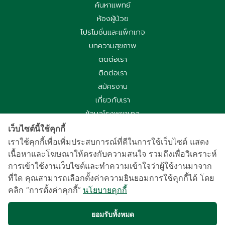
ค้นหาแพทย์
ห้องผู้ป่วย
โปรโมชั่นและแพ็กเกจ
บทความสุขภาพ
ติดต่อเรา
ติดต่อเรา
สมัครงาน
เกี่ยวกับเรา
ข้อมูลโรงพยาบาล
ประกาศความเป็นส่วนตัว
เว็บไซต์นี้ใช้คุกกี้
นโยบายคุกกี้
เราใช้คุกกี้เพื่อเพิ่มประสบการณ์ที่ดีในการใช้เว็บไซต์ แสดง
เนื้อหาและโฆษณาให้ตรงกับความสนใจ รวมถึงเพื่อวิเคราะห์
ประกาศความเป็นส่วนตัวการใช้กล้องวงจรปิด
การเข้าใช้งานเว็บไซต์และทำความเข้าใจว่าผู้ใช้งานมาจาก
国际病人服务中心
ที่ใด คุณสามารถเลือกตั้งค่าความยินยอมการใช้คุกกี้ได้ โดย
车祸受害别慌，可使用《泰国强制汽车保险》（Por Ror Bor）
คลิก “การตั้งค่าคุกกี้”
นโยบายคุกกี้
医疗给付
紧急联系电话汇总｜提前保存更安心
ยอมรับทั้งหมด