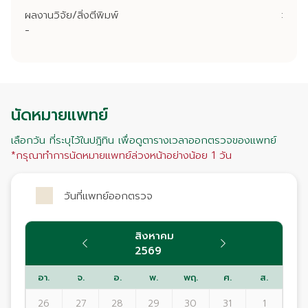
ผลงานวิจัย/สิ่งตีพิมพ์
:
-
นัดหมายแพทย์
เลือกวัน ที่ระบุไว้ในปฎิทิน เพื่อดูตารางเวลาออกตรวจของแพทย์
*กรุณาทำการนัดหมายแพทย์ล่วงหน้าอย่างน้อย 1 วัน
วันที่แพทย์ออกตรวจ
สิงหาคม
2569
อา.
จ.
อ.
พ.
พฤ.
ศ.
ส.
26
27
28
29
30
31
1