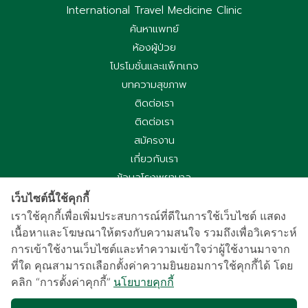
International Travel Medicine Clinic
ค้นหาแพทย์
ห้องผู้ป่วย
โปรโมชั่นและแพ็กเกจ
บทความสุขภาพ
ติดต่อเรา
ติดต่อเรา
สมัครงาน
เกี่ยวกับเรา
ข้อมูลโรงพยาบาล
ประกาศความเป็นส่วนตัว
เว็บไซต์นี้ใช้คุกกี้
นโยบายคุกกี้
เราใช้คุกกี้เพื่อเพิ่มประสบการณ์ที่ดีในการใช้เว็บไซต์ แสดง
เนื้อหาและโฆษณาให้ตรงกับความสนใจ รวมถึงเพื่อวิเคราะห์
ประกาศความเป็นส่วนตัวการใช้กล้องวงจรปิด
การเข้าใช้งานเว็บไซต์และทำความเข้าใจว่าผู้ใช้งานมาจาก
国际病人服务中心
ที่ใด คุณสามารถเลือกตั้งค่าความยินยอมการใช้คุกกี้ได้ โดย
车祸受害别慌，可使用《泰国强制汽车保险》（Por Ror Bor）
คลิก “การตั้งค่าคุกกี้”
นโยบายคุกกี้
医疗给付
紧急联系电话汇总｜提前保存更安心