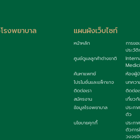
้งโรงพยาบาล
แผนผังเว็บไซท์
หน้าหลัก
การขอเ
ประวัติ
ศูนย์ดูแลลูกค้าต่างชาติ
Intern
Medici
ค้นหาแพทย์
ห้องผู้ป
โปรโมชั่นและแพ็กเกจ
บทควา
ติดต่อเรา
ติดต่อเ
สมัครงาน
เกี่ยวกั
ข้อมูลโรงพยาบาล
ประกาศ
ตัว
นโยบายคุกกี้
ประกาศ
ตัวการ
วงจรป