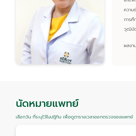
สาขา
ความช
การศึ
วุฒิบั
ผลงานว
นัดหมายแพทย์
เลือกวัน ที่ระบุไว้ในปฎิทิน เพื่อดูตารางเวลาออกตรวจของแพทย