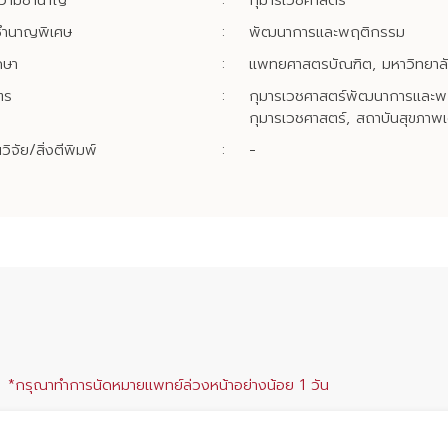
ความชำนาญ
:
กุมารเวชศาสตร์
ำนาญพิเศษ
:
พัฒนาการและพฤติกรรม
กษา
:
แพทยศาสตรบัณฑิต, มหาวิทยาลั
ตร
:
กุมารเวชศาสตร์พัฒนาการและพ
กุมารเวชศาสตร์, สถาบันสุขภาพเ
ิจัย/สิ่งตีพิมพ์
:
-
์
*กรุณาทำการนัดหมายแพทย์ล่วงหน้าอย่างน้อย 1 วัน