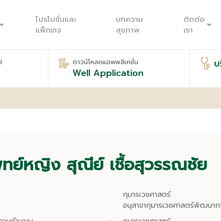
โปรโมชั่นและ
บทความ
ติดต่อ
แพ็กเกจ
สุขภาพ
เรา
บ
ป
ดาวน์โหลดแอพพลิเคชั่น
Well Application
ทย์หญิง สุณีย์ เชื้อสุวรรณชัย
กุมารเวชศาสตร์
อนุสาขากุมารเวชศาสตร์พัฒนา