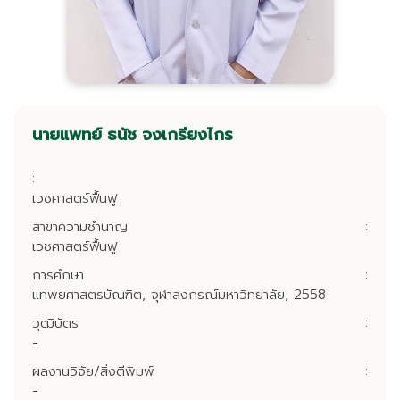
นายแพทย์ ธนัช จงเกรียงไกร
:
เวชศาสตร์ฟื้นฟู
สาขาความชำนาญ
:
เวชศาสตร์ฟื้นฟู
การศึกษา
:
แทพยศาสตรบัณฑิต, จุฬาลงกรณ์มหาวิทยาลัย, 2558
วุฒิบัตร
:
-
ผลงานวิจัย/สิ่งตีพิมพ์
:
-