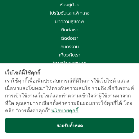
ห้องผู้ป่วย
โปรโมชั่นและแพ็กเกจ
บทความสุขภาพ
ติดต่อเรา
ติดต่อเรา
สมัครงาน
เกี่ยวกับเรา
ข้อมูลโรงพยาบาล
ประกาศความเป็นส่วนตัว
เว็บไซต์นี้ใช้คุกกี้
นโยบายคุกกี้
เราใช้คุกกี้เพื่อเพิ่มประสบการณ์ที่ดีในการใช้เว็บไซต์ แสดง
เนื้อหาและโฆษณาให้ตรงกับความสนใจ รวมถึงเพื่อวิเคราะห์
ประกาศความเป็นส่วนตัวการใช้กล้องวงจรปิด
การเข้าใช้งานเว็บไซต์และทำความเข้าใจว่าผู้ใช้งานมาจาก
国际病人服务中心
ที่ใด คุณสามารถเลือกตั้งค่าความยินยอมการใช้คุกกี้ได้ โดย
车祸受害别慌，可使用《泰国强制汽车保险》（Por Ror Bor）
คลิก “การตั้งค่าคุกกี้”
นโยบายคุกกี้
医疗给付
紧急联系电话汇总｜提前保存更安心
ยอมรับทั้งหมด