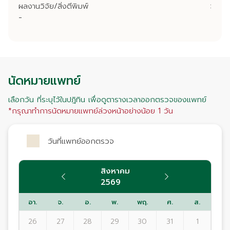
ผลงานวิจัย/สิ่งตีพิมพ์
:
-
นัดหมายแพทย์
เลือกวัน ที่ระบุไว้ในปฎิทิน เพื่อดูตารางเวลาออกตรวจของแพทย์
*กรุณาทำการนัดหมายแพทย์ล่วงหน้าอย่างน้อย 1 วัน
วันที่แพทย์ออกตรวจ
สิงหาคม
2569
อา.
จ.
อ.
พ.
พฤ.
ศ.
ส.
26
27
28
29
30
31
1