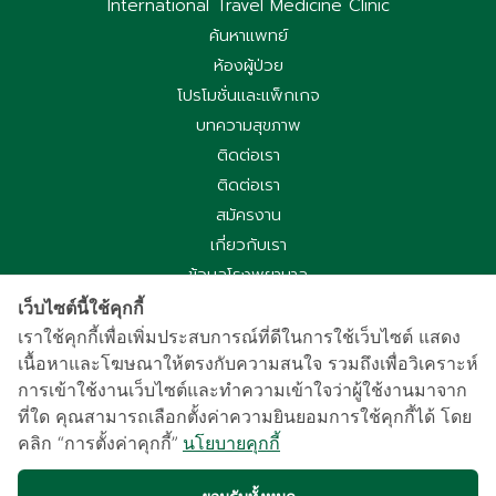
International Travel Medicine Clinic
ค้นหาแพทย์
ห้องผู้ป่วย
โปรโมชั่นและแพ็กเกจ
บทความสุขภาพ
ติดต่อเรา
ติดต่อเรา
สมัครงาน
เกี่ยวกับเรา
ข้อมูลโรงพยาบาล
ประกาศความเป็นส่วนตัว
เว็บไซต์นี้ใช้คุกกี้
นโยบายคุกกี้
เราใช้คุกกี้เพื่อเพิ่มประสบการณ์ที่ดีในการใช้เว็บไซต์ แสดง
เนื้อหาและโฆษณาให้ตรงกับความสนใจ รวมถึงเพื่อวิเคราะห์
ประกาศความเป็นส่วนตัวการใช้กล้องวงจรปิด
การเข้าใช้งานเว็บไซต์และทำความเข้าใจว่าผู้ใช้งานมาจาก
国际病人服务中心
ที่ใด คุณสามารถเลือกตั้งค่าความยินยอมการใช้คุกกี้ได้ โดย
车祸受害别慌，可使用《泰国强制汽车保险》（Por Ror Bor）
คลิก “การตั้งค่าคุกกี้”
นโยบายคุกกี้
医疗给付
紧急联系电话汇总｜提前保存更安心