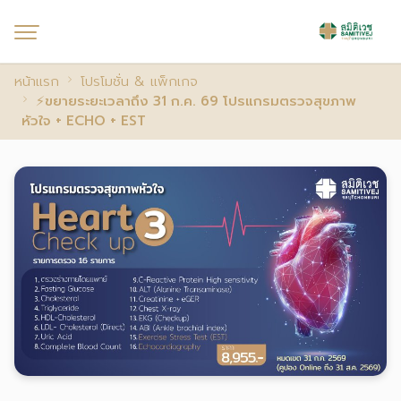
หน้าแรก
โปรโมชั่น & แพ็กเกจ
⚡ขยายระยะเวลาถึง 31 ก.ค. 69 โปรแกรมตรวจสุขภาพ
หัวใจ + ECHO + EST