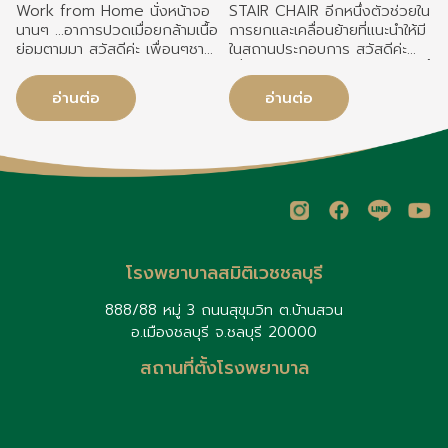
เนื้อย่อมตามมา
แนะนำให้มีในสถานประกอบการ
Work from Home นั่งหน้าจอ
STAIR CHAIR อีกหนึ่งตัวช่วยใน
นานๆ ...อาการปวดเมื่อยกล้ามเนื้อ
การยกและเคลื่อนย้ายที่แนะนำให้มี
ย่อมตามมา สวัสดีค่ะ เพื่อนๆชาว
ในสถานประกอบการ สวัสดีค่ะ
HR , SAFETY , และคนทำงาน
เพื่อนๆชาว Safety ทุกท่าน วันนี้
ที่รักทุกท่าน เมื่อเช้านี้ มีพนักงาน
หมอจะมาคุยถึง อุปกรณ์ในการ
อ่านต่อ
อ่านต่อ
ท่านนึงมาตรวจสุขภาพประจำปี
ยกและเคลื่อนย้ายที่สำคัญอันนึง
บริษัท ในฐานะของหมออาชีวะ
ที่ควรจะมีในสถานประกอบการ นั่น
เวชศาสตร์ ก็จะต้องมีการ
คือ ....... ดังในภาพค่ะ ปกติแล้ว
สอบถามเกี่ยวกับ ตำแหน่งงาน
หลายๆที่จะมีอุปกรณ์ยกและ
ลักษณะการทำงาน ก็ได้ความว่า
เคลื่อนย้ายที่สำคัญอันหนึ่งคือ
คุณผู้หญิงท่านนี้ work from
spinal board ซึ่งในมุมมองและ
home ลักษณะการทำงานก็จะนั่ง
ประสบการณ์ของหมอที่ดูแลเคส
หน้าจอคอมทั้งวัน มีประชุม
บาดเจ็บ/อุบัติเหตุ แนะนำเพิ่มเติม
ออนไลน์ด้วย หมอเลยถามว่า...มี
ดังนี้นะคะ (ขออนุญาตให้เครดิตร
โรงพยาบาลสมิติเวชชลบุรี
ปัญหาสุขภาพอะไรบ้าง
เจ้าของภาพและเจ้าของโพสต์
"ห้องฉุกเฉินต้องรู้" ด้วยนะคะ )
888/88 หมู่ 3 ถนนสุขุมวิท ต.บ้านสวน
เพื่อนๆทราบมั๊ยคะว่า อุปกรณ์ยก
อ.เมืองชลบุรี จ.ชลบุรี 20000
เคลื่อนย้ายนี้เรียกว่าอะไรคะ ?
สถานที่ตั้งโรงพยาบาล