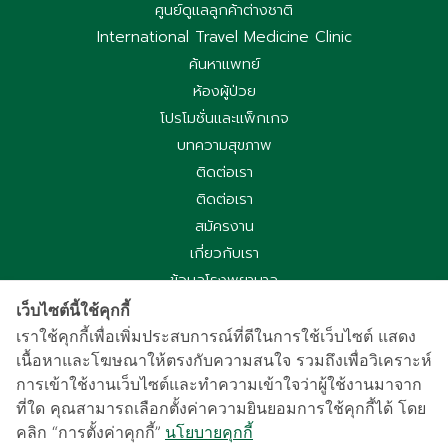
ศูนย์ดูแลลูกค้าต่างชาติ
International Travel Medicine Clinic
ค้นหาแพทย์
ห้องผู้ป่วย
โปรโมชั่นและแพ็กเกจ
บทความสุขภาพ
ติดต่อเรา
ติดต่อเรา
สมัครงาน
เกี่ยวกับเรา
ข้อมูลโรงพยาบาล
ประกาศความเป็นส่วนตัว
เว็บไซต์นี้ใช้คุกกี้
นโยบายคุกกี้
เราใช้คุกกี้เพื่อเพิ่มประสบการณ์ที่ดีในการใช้เว็บไซต์ แสดง
เนื้อหาและโฆษณาให้ตรงกับความสนใจ รวมถึงเพื่อวิเคราะห์
ประกาศความเป็นส่วนตัวการใช้กล้องวงจรปิด
การเข้าใช้งานเว็บไซต์และทำความเข้าใจว่าผู้ใช้งานมาจาก
国际病人服务中心
ที่ใด คุณสามารถเลือกตั้งค่าความยินยอมการใช้คุกกี้ได้ โดย
车祸受害别慌，可使用《泰国强制汽车保险》（Por Ror Bor）
คลิก “การตั้งค่าคุกกี้”
นโยบายคุกกี้
医疗给付