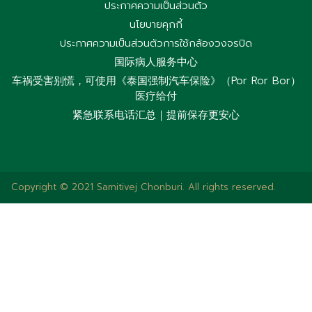
ประกาศความเป็นส่วนตัว
นโยบายคุกกี้
ประกาศความเป็นส่วนตัวการใช้กล้องวงจรปิด
国际病人服务中心
车祸受害别慌，可使用《泰国强制汽车保险》（Por Ror Bor）
医疗给付
紧急联系电话汇总｜提前保存更安心
Copyright © 2021 Samitivej Chonburi. All rights reserved.