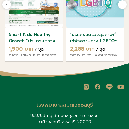
Smart Kids Healthy
โปรแกรมตรวจสุขภาพที่
Growth โปรแกรมตรวจ
เข้าใจความต่าง LGBTQ+
สุขภาพสำหรับ เด็กอายุ
เฉพาะจุด
1,900 บาท
2,288 บาท
/ ชุด
/ ชุด
4–15 ปี
ราคารวมค่าแพทย์และค่าบริการโรงพยาบาลแล้ว
ราคารวมค่าแพทย์และค่าบริการโรงพยาบาลแล้ว
โรงพยาบาลสมิติเวชชลบุรี
888/88 หมู่ 3 ถนนสุขุมวิท ต.บ้านสวน
อ.เมืองชลบุรี จ.ชลบุรี 20000