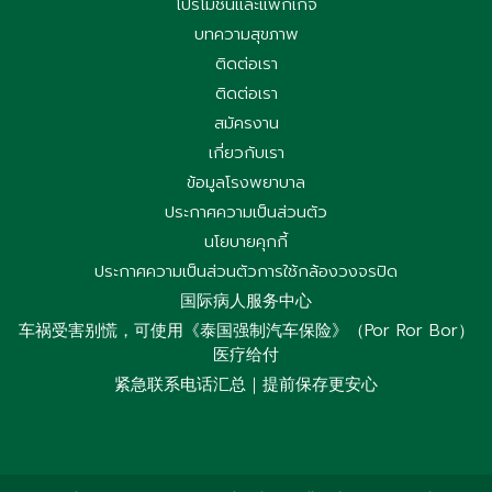
โปรโมชั่นและแพ็กเกจ
บทความสุขภาพ
ติดต่อเรา
ติดต่อเรา
สมัครงาน
เกี่ยวกับเรา
ข้อมูลโรงพยาบาล
ประกาศความเป็นส่วนตัว
นโยบายคุกกี้
ประกาศความเป็นส่วนตัวการใช้กล้องวงจรปิด
国际病人服务中心
车祸受害别慌，可使用《泰国强制汽车保险》（Por Ror Bor）
医疗给付
紧急联系电话汇总｜提前保存更安心