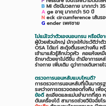
P
ressure เป็นโรคความดันโลหิ
B
MI ดัชนีมวลกาย มากกว่า 35 
A
ge อายุ มากกว่า 50 ปี
N
eck circumference เส้นรอ
G
ender เพศชาย
ไม่แน่ใจว่าตัวเองนอนกรน หรือมีอ
ผู้ป่วยส่วนใหญ่ มักจะให้ประวัติว่
OSA ได้แก่ สะดุ้งตื่นระหว่างคืน ห
เช้ามาแล้วรู้สึกปวดหัว คอแห้งเ
รักษาด้วยยาไม่ดีขึ้น ถ้ามีอาการเ
ร่างกาย เพิ่มเติม ดูว่าทางเดิ
ตรวจการนอนหลับแบบไหนดี?
การตรวจการนอนหลับที่เป็นมาตรฐาน 
ระหว่างการตรวจตลอดทั้งคืน เพื่
ข้อดี
ละเอียดและแม่นยำมากที่สุด ห
ดันเครื่องได้ สามารถช่วยวินิจฉั