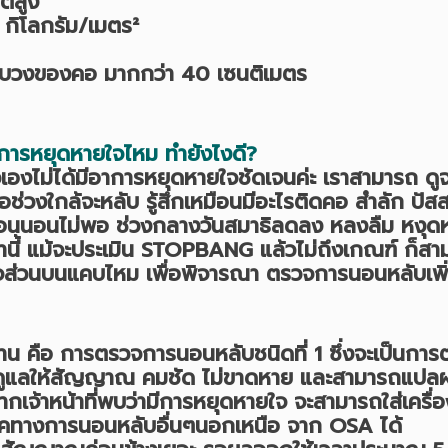
ตสูง
กิโลกรัม/เมตร²
บวงของคอ มากกว่า 40 เซนติเมตร
าการหยุดหายใจไหม ทำยังไงดี?
าตัวเองไม่ได้มีอาการหยุดหายใจชัดเจนค่ะ เราสามารถ ด
รือช่วงใกล้จะหลับ รู้สึกเหมือนมีอะไรติดคอ สำลัก ปั
หมือนนอนไม่พอ ช่วงกลางวันสมาธิลดลง หลงลืม หงุ
หล่านี้ แม้จะประเมิน STOPBANG แล้วไม่ถึงเกณฑ์ ก็
นหายใจส่วนบนแคบไหม เพื่อพิจารณา ตรวจการนอนหล
คือ การตรวจการนอนหลับชนิดที่ 1 ซึ่งจะเป็นการตรว
อดูแลให้สัญญาณ คมชัด ไม่ขาดหาย และสามารถแปลผ
ากเจ้าหน้าที่พบว่ามีการหยุดหายใจ จะสามารถใส่เคร
ยโรคทางการนอนหลับอื่นๆนอกเหนือ จาก OSA ได้