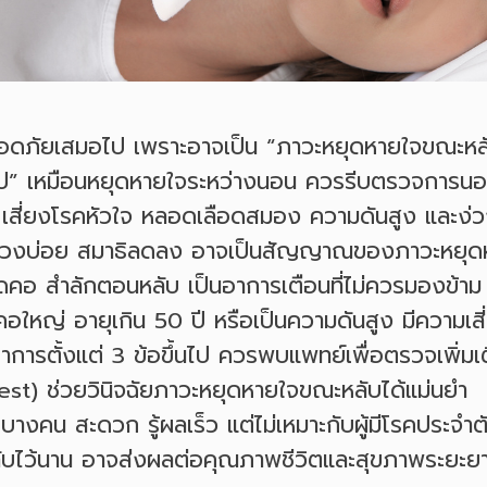
ลอดภัยเสมอไป เพราะอาจเป็น “ภาวะหยุดหายใจขณะห
ไป” เหมือนหยุดหายใจระหว่างนอน ควรรีบตรวจการนอ
เสี่ยงโรคหัวใจ หลอดเลือดสมอง ความดันสูง และง่
้ง ง่วงบ่อย สมาธิลดลง อาจเป็นสัญญาณของภาวะหยุ
ติดคอ สำลักตอนหลับ เป็นอาการเตือนที่ไม่ควรมองข้าม
คอใหญ่ อายุเกิน 50 ปี หรือเป็นความดันสูง มีความเส
รตั้งแต่ 3 ข้อขึ้นไป ควรพบแพทย์เพื่อตรวจเพิ่มเ
t) ช่วยวินิจฉัยภาวะหยุดหายใจขณะหลับได้แม่นยำ
บางคน สะดวก รู้ผลเร็ว แต่ไม่เหมาะกับผู้มีโรคประจำ
บไว้นาน อาจส่งผลต่อคุณภาพชีวิตและสุขภาพระยะย