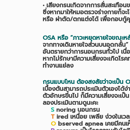
• เสียงกรนเกิดจากการสั่นสะเทือนข
ซึ่งหากมาให้หมอตรวจร่างกายก็จะได
หรือ ผ่าตัด/ตกแต่งได้ เพื่อกอบก
OSA หรือ “ภาวะหยุดหายใจขณะหล
จากทางเดินหายใจส่วนบนอุดกลั้น”
อันตรายกว่าการนอนกรนทั่วไป เนื
หากไม่รักษามีความเสี่ยงจะเกิดโ
ทำงานแย่ลง
กรนแบบไหน ต้องสงสัยว่าจะเป็น 
เบื้องต้นสามารถประเมินตัวเองไ
ตัวอักษรขึ้นไป ก็มีความเสี่ยงจะ
ลองประเมินตามดูนะคะ
S
noring นอนกรน
T
ired เหนื่อย เพลีย ง่วงในเว
O
bserved apnea เคยมีคนเห