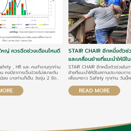
ดใหญ่ ควรฉีดช่วงเดือนไหนดี
STAIR CHAIR อีกหนึ่งตัวช
และเคลื่อนย้ายที่แนะนำให้มี
ประกอบการ
Safety , HR และ คนทำงานทุกท่าน
STAIR CHAIR อีกหนึ่งตัวช่วยในก
่าน คงมีอาการเจ็บป่วยไม่สบายกัน
ย้ายที่แนะนำให้มีในสถานประกอบการ สวัสดีค่
วัยรุ่น 2 ขีด
เพื่อนๆชาว Safety ทุกท่าน วันนี้
็นไข้หวัดใหญ่ สายพันธุ์ A ค่ะ
อุปกรณ์ในการยกและเคลื่อนย้ายที่สำ
อยู่แล้วว่า ปกติ เราจะฉีดวัคซีน
ควรจะมีในสถานประกอบการ นั่นคือ ..
MORE
READ MORE
ครั้ง .... ทีนี้ วันก่อน มี
ค่ะ ปกติแล้ว หลายๆที่จะมีอุปกรณ์ยกและเคลื่อนย้าย
ึงจะ
ที่สำคัญอันหนึ่งคือ spinal board
่มเติมมาให้
และประสบการณ์ของหมอที่ดูแลเคส
อุบัติเหตุ แนะนำเพิ่มเติมดังนี้นะคะ (ขออนุญาตให้
ป่วยเป็นไข้หวัดใหญ่เมื่อ 1 ปีที่ผ่าน
เครดิตร เจ้าของภาพและเจ้าของโพส
่า ช่วงเดือนใด จะเป็น
ต้องรู้" ด้วยนะคะ ) เพื่อนๆทราบมั๊ยคะว่า อุปกรณ์
่ระบาดของเชื้อไข้หวัดใหญ่มากที่สุด
ยกเคลื่อนย้ายนี้เรียกว่าอะไรคะ ?