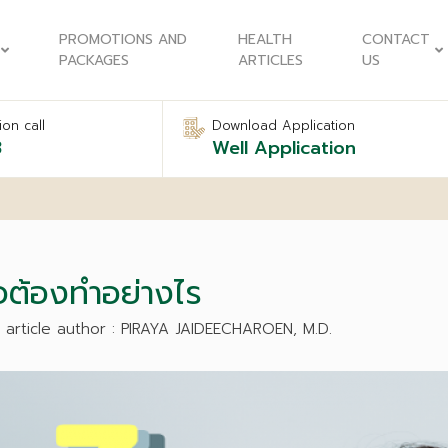
PROMOTIONS AND
HEALTH
CONTACT
PACKAGES
ARTICLES
US
on call
Download Application
8
Well Application
ไอต้องทำอย่างไร
 article author : PIRAYA JAIDEECHAROEN, M.D.