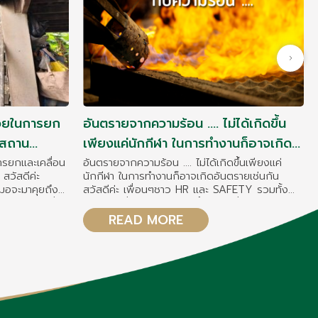
่วยในการยก
อันตรายจากความร้อน .... ไม่ได้เกิดขึ้น
ในสถาน
เพียงแค่นักกีฬา ในการทำงานก็อาจเกิด
อันตรายเช่นกัน
ารยกและเคลื่อน
อันตรายจากความร้อน .... ไม่ได้เกิดขึ้นเพียงแค่
ะ
นักกีฬา ในการทำงานก็อาจเกิดอันตรายเช่นกัน
หมอจะมาคุยถึง
สวัสดีค่ะ เพื่อนๆชาว HR และ SAFETY รวมทั้ง
คัญอันนึง ที่
พนักงานที่รักทุกท่าน ช่วงนี้ ท่านใดที่อยู่แถวชลบุรี
..... ดังในภาพ
บางแสน หลายๆท่านอาจจะเตรียมตัวลงวิ่งออก
READ MORE
กำลังกาย ในงาน "บางแสน 42" ที่จะจัดขึ้น ในวัน
 ซึ่งในมุมมอง
อาทิตย์ที่ 5 พ.ย. 66 นี้ วันนี้หมอมีคำแนะนำดีๆ ใน
บาดเจ็บ/
เรื่องของ "ภาวะฮีทสโตรก" มาฝากกันค่ะ ซึ่ง ภาวะนี้
นอกจากจะเกิดในนักกีฬาที่ออกกำลังกายกลางแจ้ง
ต์ "ห้องฉุกเฉิน
นานๆแล้ว ในการทำงาน ที่ต้องสัมผัสกับความร้อน
เช่น หน้าเตาหลอม หม้อควบคุมอุณหภูมิ หรือ งานที่
ต้องอยู่กลางแจ้งนานๆ เช่น งานบนที่สูง ล้วนแต่มี