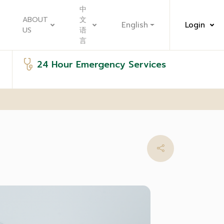
中
ABOUT
文
English
Login
US
语
言
24 Hour Emergency Services