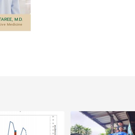
AREE, M.D.
tive Medicine