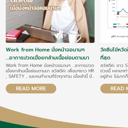
Work from Home นั่งหน้าจอนานๆ
วัคซีนไข้หวั
...อาการปวดเมื่อยกล้ามเนื้อย่อมตามมา
ที่สุด
Work from Home นั่งหน้าจอนานๆ ...อาการปวด
สวัสดีค่ะ ชาว 
เมื่อยกล้ามเนื้อย่อมตามมา สวัสดีค่ะ เพื่อนๆชาว HR
ช่วงนี้ หลายๆท
, SAFETY , และคนทำงานที่รักทุกท่าน เมื่อเช้านี้ มี
อยู่ย้าง ไม่มากก็น้อย บางท่านก็เป็น 
พนักงานท่านนึงมาตรวจสุขภาพประจำปีบริษัท ใน
บางท่านก็อาจจะเป
ฐานะของหมออาชีวะเวชศาสตร์ ก็จะต้องมีการ
หลายๆท่านทราบดี
READ MORE
READ 
สอบถามเกี่ยวกับ ตำแหน่งงาน ลักษณะการทำงาน
ป้องกันไข้หวัดใหญ่ กันปีละ
ก็ได้ความว่า คุณผู้หญิงท่านนี้ work from home
คนไข้ถามหมอว่า แล้วควรจะฉีดช่วงเดือนไหน ถ
ลักษณะการทำงานก็จะนั่งหน้าจอคอมทั้งวัน มี
เป็นช่วงที่ดีที่สุด คะ หมอเลยไปหาข้อมูลเพิ
ประชุมออนไลน์ด้วย หมอเลยถามว่า...มีปัญหา
ค่ะ ข้อมูลจากกองระบาดวิทยา กรมควบคุมโรค มี
สุขภาพอะไรบ้าง
การเก็บวถิติคนที่
มา ก็พอจะบอกแนวโน้มได้ว
ช่วงที่มีการแพร