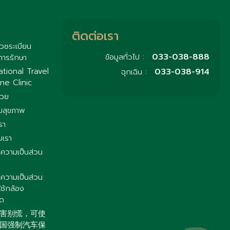
ติดต่อเรา
วชระเบียน
033-038-888
ข้อมูลทั่วไป :
การรักษา
033-038-914
ational Travel
ฉุกเฉิน :
ne Clinic
่วย
มสุขภาพ
รา
บเรา
ความเป็นส่วน
ความเป็นส่วน
ใช้กล้อง
ิด
害别慌，可使
国强制汽车保