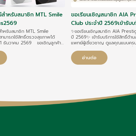
น์สำหรับสมาชิก MTL Smile
ขอเรียนเชิญสมาชิก AIA P
us2569
Club ประจำปี 2569เข้ารับบ
กับทีมแพทย์ผู้เชี่ยวชาญโด
์สำหรับสมาชิก MTL Smile
✨ขอเรียนเชิญสมาชิก AIA Prest
ามารถใช้สิทธิ์ตรวจสุขภาพได้
ปี 2569✨ เข้ารับบริการใช้สิทธิ์ด้า
สมิติเวชชลบุรี
 - 31 ธันวาคม 2569 ขอเชิญลูกค้า
แพทย์ผู้เชี่ยวชาญ ดูแลคุณแบบค
นชีวิต สมาชิก MTL Smile
โปรแกรมตรวจสุขภาพและวัคซีนที่ค
ย่าปล่อยให้สิทธิประโยชน์ดีดี
ความต้องการ พร้อมมาตรฐานการรักษ
อ่านต่อ
ด้ใช้ โรงพยาบาลสมิติเวช ชลบุรี
รายละเอียด
ขภาพเพิ่มเติม พร้อมรับสิทธิ์ IV