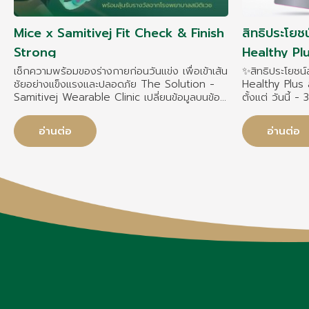
Mice x Samitivej Fit Check & Finish
สิทธิประโยช
Strong
Healthy Pl
เช็กความพร้อมของร่างกายก่อนวันแข่ง เพื่อเข้าเส้น
✨สิทธิประโยชน
ชัยอย่างแข็งแรงและปลอดภัย The Solution -
Healthy Plus ส
Samitivej Wearable Clinic เปลี่ยนข้อมูลบนข้อ
ตั้งแต่ วันนี้
มือ ให้เป็นแผนดูแลสุขภาพโดยแพทย์จากสมิติเวช
เมืองไทยประกั
เพราะสมิติเวช “ไม่อยากให้ใครป่วย” เราจึงร่วมกับ
Healthy Plus อ
อ่านต่อ
อ่านต่อ
MICE Marathon เปิดตัวแคมเปญพิเศษเพื่อดูแล
หมดอายุโดยไม่ไ
นักวิ่งทุกคนผ่าน Samitivej Wearable Clinic
มอบสิทธิ์ตรวจสุ
DRIP ฟรี