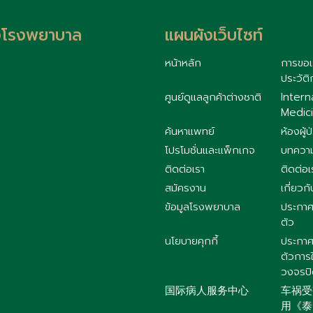
้งโรงพยาบาล
แผนผังเว็บไซท์
หน้าหลัก
การขอเ
ประวัติ
ศูนย์ดูแลลูกค้าต่างชาติ
Intern
Medici
ค้นหาแพทย์
ห้องผู้ป
โปรโมชั่นและแพ็กเกจ
บทควา
ติดต่อเรา
ติดต่อเ
สมัครงาน
เกี่ยวกั
ข้อมูลโรงพยาบาล
ประกาศ
ตัว
นโยบายคุกกี้
ประกาศ
ตัวการ
วงจรป
国际病人服务中心
车祸受
用《泰