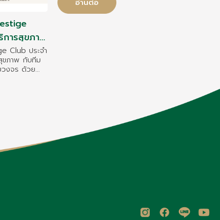
อ่านต่อ
restige
ริการสุขภาพ
ย โรงพยาบาล
ige Club ประจำ
นสุขภาพ กับทีม
รบวงจร ด้วย
รอบคลุมทุก
าที่ใส่ใจในทุก