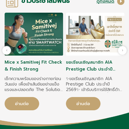
ข่าวประชาสัมพันธ์
ดูทั้งหมด
Mice x Samitivej Fit Check
ขอเรียนเชิญสมาชิก AIA
& Finish Strong
Prestige Club ประจำปี
2569เข้ารับบริการสุขภาพกับ
เช็กความพร้อมของร่างกายก่อน
✨ขอเรียนเชิญสมาชิก AIA
ทีมแพทย์ผู้เชี่ยวชาญโดย โรง
วันแข่ง เพื่อเข้าเส้นชัยอย่างแข็ง
Prestige Club ประจำปี
แรงและปลอดภัย The Solution
2569✨ เข้ารับบริการใช้สิทธิ์ด้าน
พยาบาลสมิติเวชชลบุรี
- Samitivej Wearable Clinic
สุขภาพ กับทีมแพทย์ผู้เชี่ยวชาญ
เปลี่ยนข้อมูลบนข้อมือ ให้เป็นแผน
ดูแลคุณแบบครบวงจร ด้วย
อ่านต่อ
อ่านต่อ
ดูแลสุขภาพโดยแพทย์จาก
โปรแกรมตรวจสุขภาพและวัคซีน
สมิติเวช เพราะสมิติเวช “ไม่อยาก
ที่ครอบคลุมทุกความต้องการ
ให้ใครป่วย” เราจึงร่วมกับ MICE
พร้อมมาตรฐานการรักษาที่ใส่ใจใน
Marathon เปิดตัวแคมเปญ
ทุกรายละเอียด
พิเศษเพื่อดูแลนักวิ่งทุกคนผ่าน