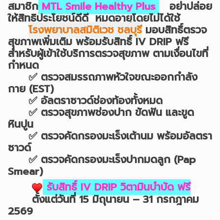
สมาชิก
MTL Smile Healthy Plus
อย่าปล่อย
ให้สิทธิประโยชน์ดีดี หมดอายุโดยไม่ได้ใช้
โรงพยาบาลสมิติเวช ชลบุรี
มอบสิทธิ์ตรวจ
สุขภาพเพิ่มเติม พร้อมรับสิทธิ์ IV DRIP ฟรี
สำหรับผู้เข้าใช้บริการตรวจสุขภาพ ตามเงื่อนไขที่
กำหนด
✅ ตรวจสมรรถภาพหัวใจขณะออกกำลัง
กาย (EST)
✅ อัลตราซาวด์ช่องท้องทั้งหมด
✅ ตรวจสุขภาพช่องปาก ขัดฟัน และขูด
หินปูน
✅ ตรวจคัดกรองมะเร็งเต้านม พร้อมอัลตรา
ซาวด์
✅ ตรวจคัดกรองมะเร็งปากมดลูก (Pap
Smear)
รับสิทธิ์ IV DRIP วิตามินบำบัด ฟรี
ตั้งแต่วันที่ 15 มิถุนายน – 31 กรกฎาคม
2569