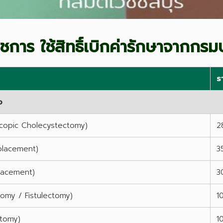
าชการ ใช้สิทธิ์เบิกค่ารักษาจากก
ร
อ
roscopic Cholecystectomy)
2
eplacement)
3
eplacement)
3
otomy / Fistulectomy)
1
ctomy)
1