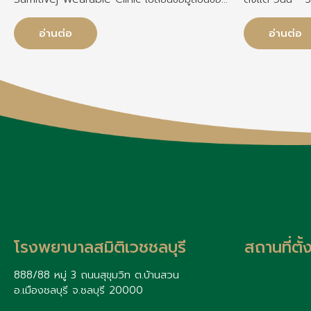
มือ ให้เป็นแผนดูแลสุขภาพโดยแพทย์จากสมิติเวช
เมืองไทยประกั
เพราะสมิติเวช “ไม่อยากให้ใครป่วย” เราจึงร่วมกับ
Healthy Plus อ
อ่านต่อ
อ่านต่อ
MICE Marathon เปิดตัวแคมเปญพิเศษเพื่อดูแล
หมดอายุโดยไม่ไ
นักวิ่งทุกคนผ่าน Samitivej Wearable Clinic
มอบสิทธิ์ตรวจสุ
DRIP ฟรี
โรงพยาบาลสมิติเวชชลบุรี
สถานที่ตั
888/88 หมู่ 3 ถนนสุขุมวิท ต.บ้านสวน
อ.เมืองชลบุรี จ.ชลบุรี 20000