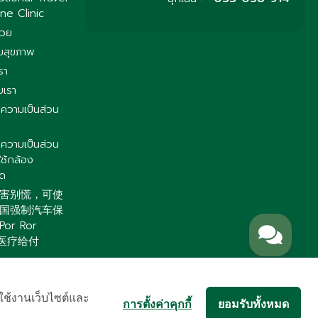
ne Clinic
่วย
มสุขภาพ
รา
บเรา
ความเป็นส่วน
ความเป็นส่วน
ใช้กล้อง
ิด
害别慌，可使
国强制汽车保
or Ror
）医疗给付
าใช้งานเว็บไซต์และ
การตั้งค่าคุกกี้
ยอมรับทั้งหมด