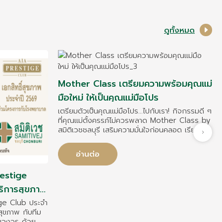
ดูทั้งหมด
Mother Class เตรียมความพร้อมคุณแม่
มือใหม่ ให้เป็นคุณแม่มือโปร
เตรียมตัวเป็นคุณแม่มือโปร…ไปกับเรา! กิจกรรมดี ๆ
ที่คุณแม่ตั้งครรภ์ไม่ควรพลาด Mother Class by
สมิติเวชชลบุรี เสริมความมั่นใจก่อนคลอด เรียนรู้
ครบทุกมิติ ทั้งภาคทฤษฎีและ Workshop สำหรับ
คุณแม่มือใหม่และผู้ติดตาม 1 คน (เข้าร่วมฟรี!)
อ่านต่อ
restige
ริการสุขภาพ
ย โรงพยาบาล
ige Club ประจำ
นสุขภาพ กับทีม
รบวงจร ด้วย