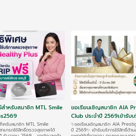
น์สำหรับสมาชิก MTL Smile
ขอเรียนเชิญสมาชิก AIA P
us2569
Club ประจำปี 2569เข้ารับบ
กับทีมแพทย์ผู้เชี่ยวชาญโด
์สำหรับสมาชิก MTL Smile
✨ขอเรียนเชิญสมาชิก AIA Prest
ามารถใช้สิทธิ์ตรวจสุขภาพได้
ปี 2569✨ เข้ารับบริการใช้สิทธิ์ด้า
สมิติเวชชลบุรี
 - 31 ธันวาคม 2569 ขอเชิญลูกค้า
แพทย์ผู้เชี่ยวชาญ ดูแลคุณแบบค