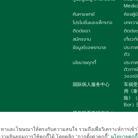
Medici
ค้นหาแพทย์
ห้องผู้ป
โปรโมชั่นและแพ็กเกจ
บทควา
ติดต่อเรา
ติดต่อเ
สมัครงาน
เกี่ยวกั
ข้อมูลโรงพยาบาล
ประกาศ
ตัว
นโยบายคุกกี้
ประกาศ
ตัวการ
วงจรป
国际病人服务中心
车祸受
用《泰
险》（P
Bor
紧急联系电话汇总｜
提前保存更安心
งเนื้อหาและโฆษณาให้ตรงกับความสนใจ รวมถึงเพื่อวิเคราะห์การเข้
ามยินยอมการใช้คุกกี้ได้ โดยคลิก “การตั้งค่าคุกกี้”
นโยบายคุกกี้