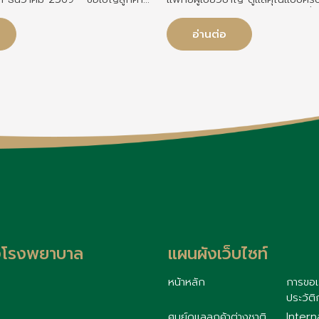
นชีวิต สมาชิก MTL Smile
โปรแกรมตรวจสุขภาพและวัคซีนที่ค
ย่าปล่อยให้สิทธิประโยชน์ดีดี
ความต้องการ พร้อมมาตรฐานการรักษ
อ่านต่อ
ด้ใช้ โรงพยาบาลสมิติเวช ชลบุรี
รายละเอียด
ขภาพเพิ่มเติม พร้อมรับสิทธิ์ IV
้งโรงพยาบาล
แผนผังเว็บไซท์
หน้าหลัก
การขอเ
ประวัติ
ศูนย์ดูแลลูกค้าต่างชาติ
Intern