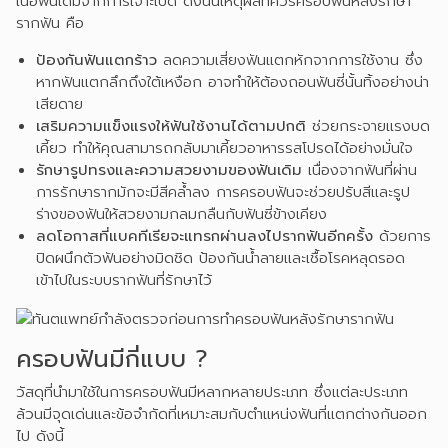
เนื้อฟันเดิมจากการเจาะเปิด ดังนั้นเหตุผลที่ควรครอบฟันหลังรักษา
รากฟัน คือ
ป้องกันฟันแตกร้าว
ลดความเสี่ยงฟันแตกหักจากการใช้งาน ซึ่ง
หากฟันแตกลึกถึงใต้เหงือก อาจทำให้ต้องถอนฟันซี่นั้นทิ้งอย่างน่า
เสียดาย
เสริมความแข็งแรงให้ฟันใช้งานได้ตามปกติ
ช่วยกระจายแรงบด
เคี้ยว ทำให้คุณสามารถกลับมาเคี้ยวอาหารรสโปรดได้อย่างมั่นใจ
รักษารูปทรงและความสวยงามของฟันเดิม
เนื่องจากฟันที่ผ่าน
การรักษารากมักจะมีสีคล้ำลง การครอบฟันจะช่วยปรับสีและรูป
ร่างของฟันให้สวยงามกลมกลืนกับฟันซี่ข้างเคียง
ลดโอกาสที่แบคทีเรียจะแทรกผ่านลงไปรากฟันอีกครั้ง
ด้วยการ
ปิดผนึกตัวฟันอย่างมิดชิด ป้องกันน้ำลายและเชื้อโรคหลุดรอด
เข้าไปในระบบรากฟันที่รักษาไว้
ครอบฟันมีกี่แบบ ?
วัสดุที่นำมาใช้ในการครอบฟันมีหลากหลายประเภท ซึ่งแต่ละประเภท
ล้วนมีจุดเด่นและข้อจำกัดที่เหมาะสมกับตำแหน่งฟันที่แตกต่างกันออก
ไป ดังนี้