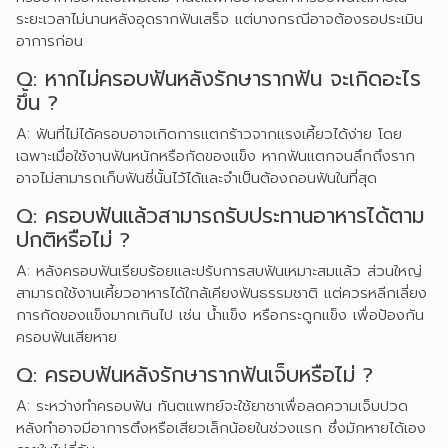
ระยะเวลาไม่นานหลังอุดรากฟันเสร็จ แต่บางกรณีอาจต้องรอประเมิน
อาการก่อน
Q: หากไม่ครอบฟันหลังรักษารากฟัน จะเกิดอะไร
ขึ้น ?
A: ฟันที่ไม่ได้ครอบอาจเกิดการแตกร้าวจากแรงเคี้ยวได้ง่าย โดย
เฉพาะเมื่อใช้งานฟันหนักหรือกัดของแข็ง หากฟันแตกจนลึกถึงราก
อาจไม่สามารถเก็บฟันซี่นั้นไว้ได้และจำเป็นต้องถอนฟันในที่สุด
Q: ครอบฟันแล้วสามารถรับประทานอาหารได้ตาม
ปกติหรือไม่ ?
A: หลังครอบฟันเรียบร้อยและปรับการสบฟันเหมาะสมแล้ว ส่วนใหญ่
สามารถใช้งานเคี้ยวอาหารได้ใกล้เคียงฟันธรรมชาติ แต่ควรหลีกเลี่ยง
การกัดของแข็งมากเกินไป เช่น น้ำแข็ง หรือกระดูกแข็ง เพื่อป้องกัน
ครอบฟันเสียหาย
Q: ครอบฟันหลังรักษารากฟันเจ็บหรือไม่ ?
A: ระหว่างทำครอบฟัน ทันตแพทย์จะใช้ยาชาเพื่อลดความเจ็บปวด
หลังทำอาจมีอาการตึงหรือเสียวเล็กน้อยในช่วงแรก ซึ่งมักหายได้เอง