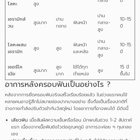
กลาง
ปี
โลหะ
สูง
ปาน
เซรามิกล้
ปาน
10-15
สูงมาก
ฟันหน้า
กลาง-
วน
กลาง
ปี
สูง
ปาน
โลหะผสม
ฟันหน้า
10-15
สูง
สูง
กลาง-
เซรามิก
และหลัง
ปี
สูง
เซอร์โค
สูง
ใช้ได้ทุก
15 ปี
สูงมาก
สูง
เนีย
มาก
ตำแหน่ง
ขึ้นไป
อาการหลังครอบฟันเป็นอย่างไร ?
หลังจากการยึดครอบฟันจริงเสร็จเรียบร้อยแล้ว ในช่วงแรกคนไข้
หลายคนอาจรู้สึกไม่สบายช่องปากบางอย่าง ซึ่งถือเป็นเรื่องปกติที่
ร่างกายกำลังปรับตัวเข้ากับวัสดุใหม่ โดยอาการที่อาจพบได้ มีดังนี้
เสียวฟัน
เมื่อสัมผัสความเย็นหรือร้อน มักพบในช่วง 1-2 สัปดาห์
แรก เนื่องจากเนื้อฟันยังไวต่ออุณหภูมิ อาการจะค่อย ๆ ทุเลาลง
เอง