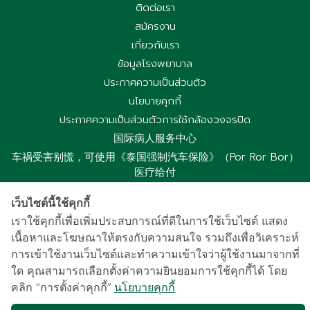
ติดต่อเรา
สมัครงาน
เกี่ยวกับเรา
ข้อมูลโรงพยาบาล
ประกาศความเป็นส่วนตัว
นโยบายคุกกี้
ประกาศความเป็นส่วนตัวการใช้กล้องวงจรปิด
国际病人服务中心
车祸受害别慌，可使用《泰国强制汽车保险》（Por Ror Bor）
医疗给付
紧急联系电话汇总｜提前保存更安心
เว็บไซต์นี้ใช้คุกกี้
เราใช้คุกกี้เพื่อเพิ่มประสบการณ์ที่ดีในการใช้เว็บไซต์ แสดง
เนื้อหาและโฆษณาให้ตรงกับความสนใจ รวมถึงเพื่อวิเคราะห์
การเข้าใช้งานเว็บไซต์และทำความเข้าใจว่าผู้ใช้งานมาจากที่
Copyright © 2021 Samitivej Chonburi. All rights reserved.
ใด คุณสามารถเลือกตั้งค่าความยินยอมการใช้คุกกี้ได้ โดย
คลิก “การตั้งค่าคุกกี้”
นโยบายคุกกี้