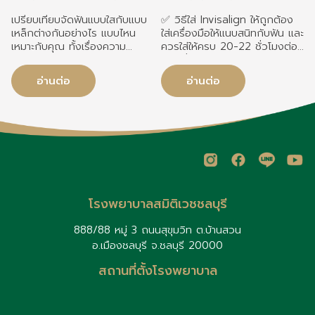
ตัดสินใจ
เปรียบเทียบจัดฟันแบบใสกับแบบ
✅ วิธีใส่ Invisalign ให้ถูกต้อง
เหล็กต่างกันอย่างไร แบบไหน
ใส่เครื่องมือให้แนบสนิทกับฟัน และ
เหมาะกับคุณ ทั้งเรื่องความ
ควรใส่ให้ครบ 20-22 ชั่วโมงต่อ
สวยงาม การดูแล ระยะเวลารักษา
วัน เพื่อให้การรักษาเป็นไปตาม
และการใช้ชีวิตประจำวัน
แผนที่วางไว้ ✅ วิธีถอด
อ่านต่อ
อ่านต่อ
Invisalign อย่างถูกวิธี ถอด
เครื่องมืออย่างนุ่มนวลจากฟัน
ด้านหลัง และถอดเฉพาะช่วงรับ
ประทานอาหารเท่านั้น ✅ สิ่งที่ควร
รู้สำหรับผู้ใส่ Invisalign สามารถ
ดื่มน้ำเปล่าได้โดยไม่ต้องถอด
เครื่องมือ และควรใส่ต่อเนื่องทุก
วันเพื่อผลลัพธ์ที่ดีที่สุด
โรงพยาบาลสมิติเวชชลบุรี
888/88 หมู่ 3 ถนนสุขุมวิท ต.บ้านสวน
อ.เมืองชลบุรี จ.ชลบุรี 20000
สถานที่ตั้งโรงพยาบาล