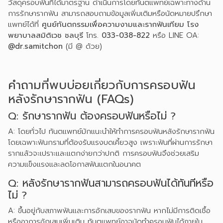
วัสดุครอบฟันที่ได้มาตรฐาน ดำเนินการโดยทันตแพทย์เฉพาะทางด้าน
การรักษารากฟัน สามารถสอบถามข้อมูลเพิ่มเติมหรือนัดหมายปรึกษา
แพทย์ได้ที่
ศูนย์ทันตกรรมเพื่อความงามและรากฟันเทียม โรง
พยาบาลสมิติเวช ชลบุรี
โทร.
033-038-822
หรือ LINE OA:
@dr.samitchon
(มี @ ด้วย)
คำถามที่พบบ่อยเกี่ยวกับการครอบฟัน
หลังรักษารากฟัน (FAQs)
Q: รักษารากฟัน ต้องครอบฟันหรือไม่ ?
A: โดยทั่วไป ทันตแพทย์มักแนะนำให้ทำการครอบฟันหลังรักษารากฟัน
โดยเฉพาะฟันกรามที่ต้องรับแรงบดเคี้ยวสูง เพราะฟันที่ผ่านการรักษา
รากแล้วจะเปราะและแตกง่ายกว่าปกติ การครอบฟันจึงช่วยเสริม
ความแข็งแรงและลดโอกาสฟันแตกในอนาคต
Q: หลังรักษารากฟันสามารถครอบฟันได้ทันทีหรือ
ไม่ ?
A: ขึ้นอยู่กับสภาพฟันและการอักเสบของรากฟัน หากไม่มีการติดเชื้อ
หรืออาการอักเสบเพิ่มเติม ทันตแพทย์อาจนัดทำครอบฟันได้ภายใน