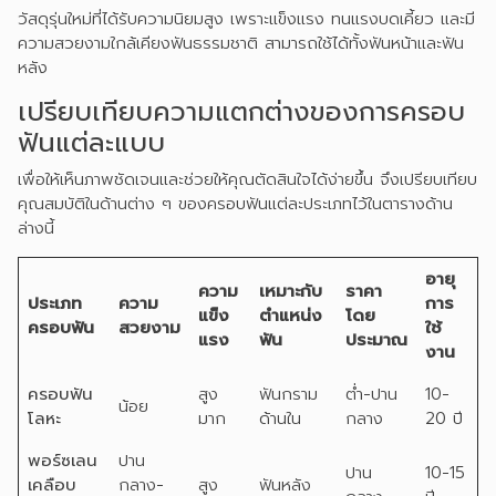
วัสดุรุ่นใหม่ที่ได้รับความนิยมสูง เพราะแข็งแรง ทนแรงบดเคี้ยว และมี
ความสวยงามใกล้เคียงฟันธรรมชาติ สามารถใช้ได้ทั้งฟันหน้าและฟัน
หลัง
เปรียบเทียบความแตกต่างของการครอบ
ฟันแต่ละแบบ
เพื่อให้เห็นภาพชัดเจนและช่วยให้คุณตัดสินใจได้ง่ายขึ้น จึงเปรียบเทียบ
คุณสมบัติในด้านต่าง ๆ ของครอบฟันแต่ละประเภทไว้ในตารางด้าน
ล่างนี้
อายุ
ความ
เหมาะกับ
ราคา
ประเภท
ความ
การ
แข็ง
ตำแหน่ง
โดย
ครอบฟัน
สวยงาม
ใช้
แรง
ฟัน
ประมาณ
งาน
ครอบฟัน
สูง
ฟันกราม
ต่ำ-ปาน
10-
น้อย
โลหะ
มาก
ด้านใน
กลาง
20 ปี
พอร์ซเลน
ปาน
ปาน
10-15
เคลือบ
กลาง-
สูง
ฟันหลัง