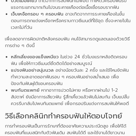
ปวดเมื่อเคี้ยว
เกิดจากการสบฟันที่ไม่พอดี ทำให้ตัวครอบฟันรับ
แรงกระแทกมากเกินไปจนระคายเคืองต่อเนื้อเยื่อรอบรากฟัน
เจ็บเหงือกรอบ ๆ ครอบฟัน
อาจเกิดจากการระคายเคืองในขั้น
ตอนการตกแต่งเหงือกหรือคราบกาวซีเมนต์ที่ใช้อุด ซึ่งจะหายไปใน
เวลาไม่กี่วัน
เพื่อลดอาการผิดปกติหลังครอบฟัน คนไข้สามารถดูแลตนเองด้วยวิธี
การต่าง ๆ ดังนี้
หลีกเลี่ยงของแข็งเหนียว
ในช่วง 24 ชั่วโมงแรกหลังติดครอบ
ฟัน เพื่อให้กาวซีเมนต์ยึดติดได้อย่างสมบูรณ์
แปรงฟันอย่างนุ่มนวล
อย่างน้อยวันละ 2 ครั้ง และใช้ไหมขัดฟัน
ทำความสะอาดซอกฟันรอบ ๆ ครอบฟันอย่างสม่ำเสมอ เพื่อ
ป้องกันฟันผุใต้ขอบครอบฟัน
พบทันตแพทย์
หากอาการปวดไม่หาย หรือหากผ่านไป 1-2
สัปดาห์ ยังมีอาการเสียวฟัน รู้สึกเคี้ยวแล้วฟันไม่สบกัน เจ็บแปล๊บ
ควรรีบกลับไปพบทันตแพทย์ เพื่อกรอปรับแต่งการสบฟันให้พอดี
วิธีเลือกคลินิกทำครอบฟันให้ตอบโจทย์
การทำครอบฟันเป็นการรักษาที่ต้องอาศัยความประณีตสูง เพื่อให้ได้
ครอบฟันที่แนบสนิทกับตัวฟันเดิม สบฟันได้ดี และใช้งานได้ยาวนาน