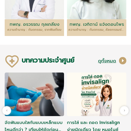
ทพญ. อรวรรณ กุลเกลี้ยง
ทพญ. เจกิตาน์ แจ้งดอนไพร
ความชำนาญ : ทันตกรรม, รากฟันเทียม
ความชำนาญ : ทันตกรรม, ศัลยกรรมช่องปากและแม็กซิลโลเฟเชียล
บทความประจำศูนย์
ดูทั้งหมด
จัดฟันแบบใสกับแบบเหล็กแบบ
การใส่ และ ถอด Invisalign
ไหนดีกว่า ? เทียบให้ชัดก่อน
ง่ายนิดเดียว โดย หมอไนซ์