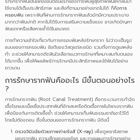
รักษารากฟันเป็นเพียงขั้นตอนแรกของการฟื้นฟูสุขภาพฟันให้กลับมา
ใช้งานได้เต็มประสิทธิภาพ และสิ่งที่ตามมาอย่างขาดไม่ได้ ก็คือ
การ
ครอบฟัน
เพราะฟันที่ผ่านการรักษารากฟันแล้วมักมีความเปราะบาง
มากกว่าฟันปกติ หากไม่ได้รับการเสริมความแข็งแรง อาจเกิดปัญหา
ฟันแตกหรือเสียหายซ้ำได้ในอนาคต
การทำความเข้าใจเกี่ยวกับการครอบฟันหลังรักษาราก ไม่ว่าจะเป็นรูป
แบบของการครอบฟัน ข้อดีของวัสดุแต่ละชนิด รวมถึงการดูแลหลัง
ทำ จะช่วยให้สามารถตัดสินใจเลือกแนวทางรักษาที่เหมาะสมกับตนเอง
ได้มากขึ้น เพื่อให้ผลลัพธ์การรักษามีประสิทธิภาพและใช้ฟันได้อย่าง
ยาวนาน
การรักษารากฟันคืออะไร มีขั้นตอนอย่างไร
?
การรักษารากฟัน (Root Canal Treatment) คือกระบวนการกำจัด
เชื้อโรคและเนื้อเยื่อประสาทฟันที่อักเสบหรือติดเชื้อภายในโพรงรากฟัน
เพื่อป้องกันการติดเชื้อซ้ำ ช่วยให้สามารถเก็บฟันธรรมชาติเอาไว้ได้
โดยไม่ต้องถอน ซึ่งขั้นตอนของการรักษารากฟัน มีดังนี้
ตรวจวินิจฉัยด้วยภาพถ่ายรังสี (X-ray)
เพื่อดูพยาธิสภาพ
ของรากฟัน ความลึกของรอยโรค และวางแผนการรักษาอย่าง