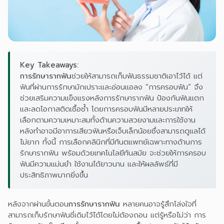
Key Takeaways:
การรักษารากฟัน
ช่วยให้สามารถเก็บฟันธรรมชาติเอาไว้ได้ แต่
ฟันที่ผ่านการรักษามักเปราะและอ่อนแอลง “การครอบฟัน” จึง
ช่วยเสริมความแข็งแรงหลังการรักษารากฟัน ป้องกันฟันแตก
และลดโอกาสติดเชื้อซ้ำ โดยการครอบฟันมีหลายประเภทให้
เลือกตามความเหมาะสมทั้งด้านความสวยงามและการใช้งาน
หลังทำอาจมีอาการเสียวฟันหรือเจ็บเล็กน้อยซึ่งสามารถดูแลได้
ไม่ยาก ทั้งนี้ การเลือกคลินิกที่มีทันตแพทย์เฉพาะทางด้านการ
รักษารากฟัน พร้อมด้วยเทคโนโลยีทันสมัย จะช่วยให้การครอบ
ฟันมีความแม่นยำ ใช้งานได้ยาวนาน และให้ผลลัพธ์ที่มี
ประสิทธิภาพมากยิ่งขึ้น
หลังจากผ่านขั้นตอน
การ
รักษารากฟัน
หลายคนอาจรู้สึกโล่งใจที่
สามารถเก็บรักษาฟันซี่เดิมไว้ได้โดยไม่ต้องถอน แต่รู้หรือไม่ว่า การ