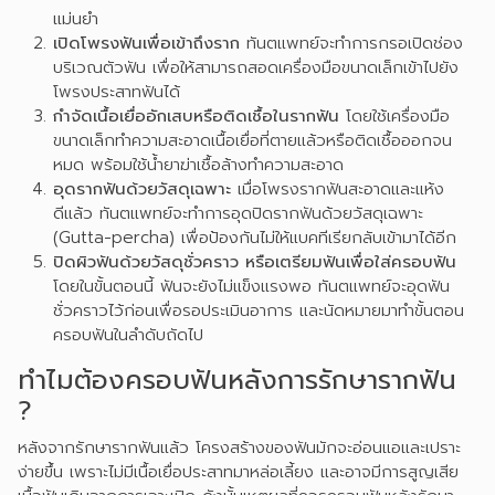
แม่นยำ
เปิดโพรงฟันเพื่อเข้าถึงราก
ทันตแพทย์จะทำการกรอเปิดช่อง
บริเวณตัวฟัน เพื่อให้สามารถสอดเครื่องมือขนาดเล็กเข้าไปยัง
โพรงประสาทฟันได้
กำจัดเนื้อเยื่ออักเสบหรือติดเชื้อในรากฟัน
โดยใช้เครื่องมือ
ขนาดเล็กทำความสะอาดเนื้อเยื่อที่ตายแล้วหรือติดเชื้อออกจน
หมด พร้อมใช้น้ำยาฆ่าเชื้อล้างทำความสะอาด
อุดรากฟันด้วยวัสดุเฉพาะ
เมื่อโพรงรากฟันสะอาดและแห้ง
ดีแล้ว ทันตแพทย์จะทำการอุดปิดรากฟันด้วยวัสดุเฉพาะ
(Gutta-percha) เพื่อป้องกันไม่ให้แบคทีเรียกลับเข้ามาได้อีก
ปิดผิวฟันด้วยวัสดุชั่วคราว หรือเตรียมฟันเพื่อใส่ครอบฟัน
โดยในขั้นตอนนี้ ฟันจะยังไม่แข็งแรงพอ ทันตแพทย์จะอุดฟัน
ชั่วคราวไว้ก่อนเพื่อรอประเมินอาการ และนัดหมายมาทำขั้นตอน
ครอบฟันในลำดับถัดไป
ทำไมต้องครอบฟันหลังการรักษารากฟัน
?
หลังจากรักษารากฟันแล้ว โครงสร้างของฟันมักจะอ่อนแอและเปราะ
ง่ายขึ้น เพราะไม่มีเนื้อเยื่อประสาทมาหล่อเลี้ยง และอาจมีการสูญเสีย