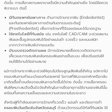
ดังนั้น การเลือกสถานพยาบาลจึงมีความสำคัญอย่างยิ่ง โดยมีข้อควร
พิจารณา ดังนี้
มีทันตแพทย์เฉพาะทาง
ด้านการรักษารากฟัน (Endodontist)
และทันตแพทย์เฉพาะทางด้านทันตกรรมประดิษฐ์
(Prosthodontist) เพื่อการรักษาที่ไร้รอยต่อและได้มาตรฐาน
ใช้เทคโนโลยีที่ทันสมัย
เช่น เทคโนโลยี CAD/CAM จะช่วยสแกน
ฟันและขึ้นรูปครอบฟันได้อย่างแม่นยำ รวดเร็ว และแนบสนิท
มากกว่าการพิมพ์ปากแบบเดิม
มีระบบตรวจติดตามผล
มีการนัดหมายเพื่อตรวจติดตามการ
เคี้ยวและการสบฟันหลังครอบฟันอย่างเป็นระบบ เพื่อปรับแต่งให้
คนไข้ใช้งานได้อย่างสบาย
แม้การรักษารากฟันจะช่วยให้คุณไม่ต้องสูญเสียฟันซี่สำคัญ แต่หากไม่
ครอบฟันตามคำแนะนำของทันตแพทย์ โอกาสที่ฟันจะแตกหักหรือกลับ
มาติดเชื้อซ้ำจนต้องถอนฟันอาจเกิดขึ้นได้ง่าย ดังนั้น การเลือกครอบ
ฟันให้เหมาะสมจึงเป็นปัจจัยสำคัญในการยืดอายุการใช้งานของฟันซี่นั้น
พร้อมทั้งคงความแข็งแรงและความสวยงามในระยะยาว
สำหรับผู้ที่กำลังมองหาการรักษาที่รวดเร็ว แม่นยำ และต้องการทำ
ครอบฟันวันเดียวในจังหวัดชลบุรี
ด้วยนวัตกรรมดิจิทัลที่ทันสมัย ใช้