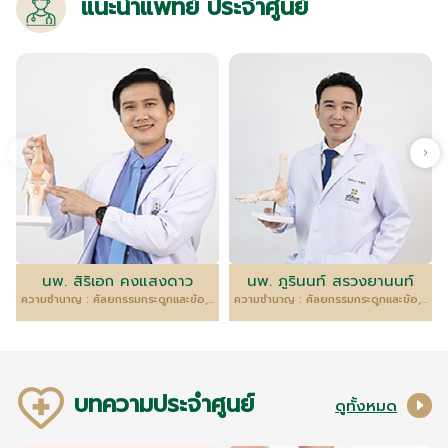
แนะนำแพทย์ ประจำศูนย์
นพ. สิริเอก คงแสงดาว
นพ. ภูรินนท์ สรวงยานนท์
ความชำนาญ : ศัลยกรรมกระดูกและข้อ, ข้อสะโพกและข้อเข่า
ความชำนาญ : ศัลยกรรมกระดูกและข้อ, เด็ก
บทความประจำศูนย์
ดูทั้งหมด