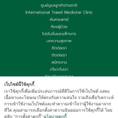
ศูนย์ดูแลลูกค้าต่างชาติ
International Travel Medicine Clinic
ค้นหาแพทย์
ห้องผู้ป่วย
โปรโมชั่นและแพ็กเกจ
บทความสุขภาพ
ติดต่อเรา
ติดต่อเรา
สมัครงาน
เกี่ยวกับเรา
ข้อมูลโรงพยาบาล
ประกาศความเป็นส่วนตัว
เว็บไซต์นี้ใช้คุกกี้
นโยบายคุกกี้
เราใช้คุกกี้เพื่อเพิ่มประสบการณ์ที่ดีในการใช้เว็บไซต์ แสดง
ประกาศความเป็นส่วนตัวการใช้กล้องวงจรปิด
เนื้อหาและโฆษณาให้ตรงกับความสนใจ รวมถึงเพื่อวิเคราะห์
การเข้าใช้งานเว็บไซต์และทำความเข้าใจว่าผู้ใช้งานมาจาก
国际病人服务中心
ที่ใด คุณสามารถเลือกตั้งค่าความยินยอมการใช้คุกกี้ได้ โดย
车祸受害别慌，可使用《泰国强制汽车保险》（Por Ror Bor）
คลิก “การตั้งค่าคุกกี้”
นโยบายคุกกี้
医疗给付