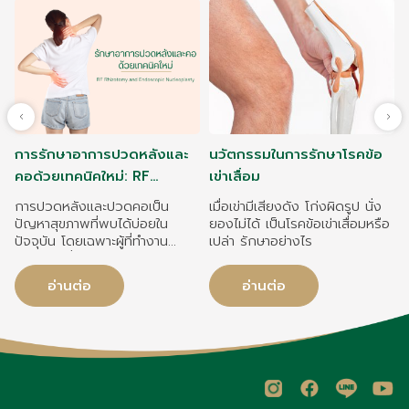
การรักษาอาการปวดหลังและ
นวัตกรรมในการรักษาโรคข้อ
คอด้วยเทคนิคใหม่: RF
เข่าเสื่อม
Rhizotomy และ Endoscopic
การปวดหลังและปวดคอเป็น
เมื่อเข่ามีเสียงดัง โก่งผิดรูป นั่ง
เ
Nucleoplasty
ปัญหาสุขภาพที่พบได้บ่อยใน
ยองไม่ได้ เป็นโรคข้อเข่าเสื่อมหรือ
ปัจจุบัน โดยเฉพาะผู้ที่ทำงาน
เปล่า รักษาอย่างไร
ต
ออฟฟิศ นั่งนาน ๆ หรือผู้สูงอายุ
ซึ่งอาจเกิดจากปัจจัยต่าง ๆ เช่น
อ่านต่อ
อ่านต่อ
หมอนรองกระดูกทับเส้นประสาท
หรือข้อกระดูกที่เสื่อมสภาพ
เ
แ