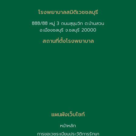
ร
โรงพยาบาลสมิติเวชชลบุรี
888/88 หมู่ 3 ถนนสุขุมวิท ต.บ้านสวน
อ.เมืองชลบุรี จ.ชลบุรี 20000
สถานที่ตั้งโรงพยาบาล
ไ
เ
ท
แผนผังเว็บไซท์
หน้าหลัก
การขอเวชระเบียนประวัติการรักษา