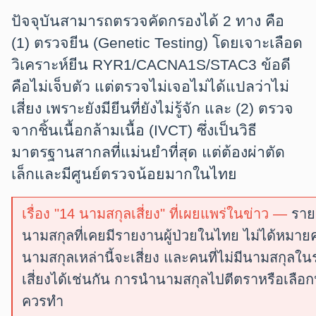
ปัจจุบันสามารถตรวจคัดกรองได้ 2 ทาง คือ
(1) ตรวจยีน (Genetic Testing)
โดยเจาะเลือด
วิเคราะห์ยีน RYR1/CACNA1S/STAC3 ข้อดี
คือไม่เจ็บตัว แต่ตรวจไม่เจอไม่ได้แปลว่าไม่
เสี่ยง เพราะยังมียีนที่ยังไม่รู้จัก และ
(2) ตรวจ
จากชิ้นเนื้อกล้ามเนื้อ (IVCT)
ซึ่งเป็นวิธี
มาตรฐานสากลที่แม่นยำที่สุด แต่ต้องผ่าตัด
เล็กและมีศูนย์ตรวจน้อยมากในไทย
เรื่อง "14 นามสกุลเสี่ยง" ที่เผยแพร่ในข่าว —
รายช
นามสกุลที่เคยมีรายงานผู้ป่วยในไทย ไม่ได้หมา
นามสกุลเหล่านี้จะเสี่ยง และคนที่ไม่มีนามสกุลใ
เสี่ยงได้เช่นกัน การนำนามสกุลไปตีตราหรือเลือกปฏิบ
ควรทำ