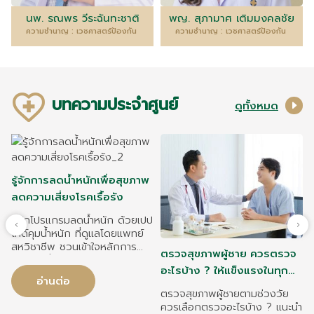
นพ. รณพร วีระฉันทะชาติ
พญ. สุภามาศ เติมมงคลชัย
ความชำนาญ : เวชศาสตร์ป้องกัน
ความชำนาญ : เวชศาสตร์ป้องกัน
บทความประจำศูนย์
ดูทั้งหมด
รู้จักการลดน้ำหนักเพื่อสุขภาพ
ลดความเสี่ยงโรคเรื้อรัง
รู้จักโปรแกรมลดน้ำหนัก ด้วยเปป
ไทด์คุมน้ำหนัก ที่ดูแลโดยแพทย์
สหวิชาชีพ ชวนเข้าใจหลักการ
ตรวจสุขภาพผู้ชาย ควรตรวจ
รักษา ผู้ที่เหมาะสม และแนวทาง
อะไรบ้าง ? ให้แข็งแรงในทุก
ดูแลสุขภาพอย่างยั่งยืน
อ่านต่อ
ช่วงวัย
ตรวจสุขภาพผู้ชายตามช่วงวัย
ม
ควรเลือกตรวจอะไรบ้าง ? แนะนำ
ต