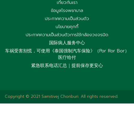
เกี่ยวกับเรา
ข้อมูลโรงพยาบาล
ประกาศความเป็นส่วนตัว
นโยบายคุกกี้
ประกาศความเป็นส่วนตัวการใช้กล้องวงจรปิด
国际病人服务中心
车祸受害别慌，可使用《泰国强制汽车保险》（Por Ror Bor）
医疗给付
紧急联系电话汇总｜提前保存更安心
Copyright © 2021 Samitivej Chonburi. All rights reserved.