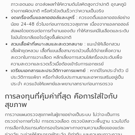
ภาวะอดนอน อาจส่งผลทำให้ความดันโลหิตสูงกว่าปกติ อุณหภูมิ
ร่างกายผิดปกติ หรือหัวใจเต้นเร็วกว่าความเป็นจริง
งดเครื่องดื่มแอลกอฮอล์และบุหรี่ :
ควรงดดื่มแอลกอฮอล์อย่าง
น้อย 24-48 ชั่วโมงก่อนการตรวจสุขภาพ เนื่องจากแอลกอฮอล์
ส่งผลโดยตรงต่อการทำงานของตับ ทำให้สารเคมีในเลือดและระดับ
ไขมันไตรกลีเซอไรด์สูงขึ้นผิดปกติ
สวมเสื้อผ้าที่เหมาะสมและสะดวกสบาย :
แนะนำให้เลือกสวม
เสื้อผ้าชุดหลวม เสื้อที่แขนเสื้อสามารถม้วนขึ้นได้ง่ายเพื่อความ
สะดวกในการเจาะเลือด หลีกเลี่ยงการสวมใส่เครื่องประดับเพื่อ
ความสะดวกและรวดเร็วเมื่อต้องเข้ารับการเอกซเรย์
เตรียมเอกสารและประวัติทางการแพทย์ :
หากมีโรคประจำตัว มี
ประวัติการแพ้ยา หรือกำลังรับประทานยาและอาหารเสริมอยู่เป็น
ประจำ ควรแจ้งให้แพทย์และพยาบาลทราบก่อนการตรวจ
การลงทุนที่คุ้มค่าที่สุด คือการใส่ใจกับ
สุขภาพ
การวางแผนตรวจสุขภาพในผู้ชายอย่างเป็นระบบ ไม่ว่าจะเป็นการ
ตรวจร่างกายทั่วไป การตรวจเลือด ตรวจปัสสาวะพื้นฐาน รวมไปถึง
การเลือกโปรแกรมคัดกรองโรคเฉพาะทางตามความเสี่ยงของแต่ละ
ช่วงวัย จะช่วยให้สามารถเฝ้าระวัง รู้เท่าทัน และควบคุมภาวะความ