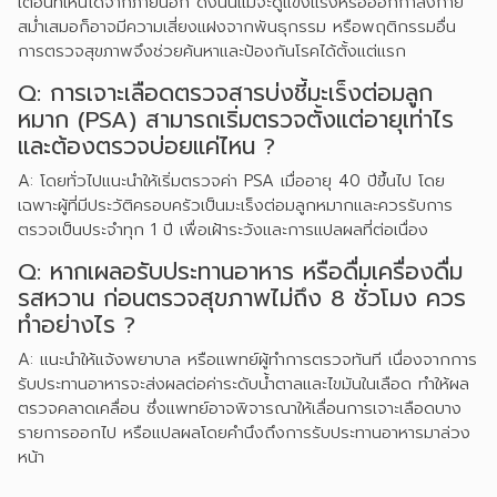
เตือนที่เห็นได้จากภายนอก ดังนั้นแม้จะดูแข็งแรงหรือออกกำลังกาย
สม่ำเสมอก็อาจมีความเสี่ยงแฝงจากพันธุกรรม หรือพฤติกรรมอื่น
การตรวจสุขภาพจึงช่วยค้นหาและป้องกันโรคได้ตั้งแต่แรก
Q: การเจาะเลือดตรวจสารบ่งชี้มะเร็งต่อมลูก
หมาก (PSA) สามารถเริ่มตรวจตั้งแต่อายุเท่าไร
และต้องตรวจบ่อยแค่ไหน ?
A: โดยทั่วไปแนะนำให้เริ่มตรวจค่า PSA เมื่ออายุ 40 ปีขึ้นไป โดย
เฉพาะผู้ที่มีประวัติครอบครัวเป็นมะเร็งต่อมลูกหมากและควรรับการ
ตรวจเป็นประจำทุก 1 ปี เพื่อเฝ้าระวังและการแปลผลที่ต่อเนื่อง
Q: หากเผลอรับประทานอาหาร หรือดื่มเครื่องดื่ม
รสหวาน ก่อนตรวจสุขภาพไม่ถึง 8 ชั่วโมง ควร
ทำอย่างไร ?
A: แนะนำให้แจ้งพยาบาล หรือแพทย์ผู้ทำการตรวจทันที เนื่องจากการ
รับประทานอาหารจะส่งผลต่อค่าระดับน้ำตาลและไขมันในเลือด ทำให้ผล
ตรวจคลาดเคลื่อน ซึ่งแพทย์อาจพิจารณาให้เลื่อนการเจาะเลือดบาง
รายการออกไป หรือแปลผลโดยคำนึงถึงการรับประทานอาหารมาล่วง
หน้า