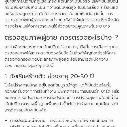
ผู้ชายที่ภายนอกมักดูแข็งแกร่ง แต่ในความเป็นจริง โรคที่เป็นเสมือน
ภัยเงียบหลายอย่าง เช่น ความดันโลหิตสูง ไขมันในเลือด หรือแม้แต่
มะเร็งต่อมลูกหมาก มักไม่แสดงอาการในระยะเริ่มต้น ดังนั้น การ
ตรวจสุขภาพในผู้ชายอย่างสม่ำเสมอจึงไม่ใช่แค่การตรวจเช็กเพื่อคัด
กรองโรค แต่คือการวางแผนใช้ชีวิตอย่างมีคุณภาพในระยะยาว
ตรวจสุขภาพผู้ชาย ควรตรวจอะไรบ้าง ?
ความเสี่ยงของร่างกายมักเปลี่ยนไปตามอายุ ดังนั้นการเลือกรายการ
ตรวจสุขภาพให้เหมาะสมกับช่วงวัยจึงเป็นสิ่งสำคัญที่จะช่วยให้การ
ตรวจคัดกรองเกิดประสิทธิภาพสูงสุด โดยสามารถแบ่งความ
ต้องการตามกลุ่มอายุได้ดังนี้
1. วัยเริ่มสร้างตัว ช่วงอายุ 20-30 ปี
ในวัยนี้ร่างกายมักจะอยู่ในจุดที่สมบูรณ์ที่สุด แต่ก็เป็นช่วงวัยที่มี
ความเครียดจากการเริ่มทำงาน มีพฤติกรรมการนอนดึก ปาร์ตี้ หรือ
ละเลยการรับประทานอาหารที่มีประโยชน์ การตรวจสุขภาพในวัยนี้จึง
เน้นไปที่การตรวจพื้นฐานเพื่อหาค่าตั้งต้นของร่างกาย และคัดกรอง
พฤติกรรมเสี่ยงเป็นหลัก
การประเมินเบื้องต้น :
ตรวจวัดสัญญาณชีพ ดัชนีมวลกาย
(BMI) และความดันโลหิต เพื่อดูความเสี่ยงของโรคอ้วนและโรค