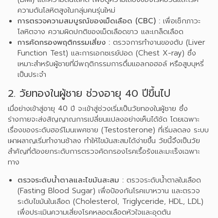
ความดันโลหิตสูงในกลุ่มคนรุ่นใหม่
การตรวจความสมบูรณ์ของเม็ดเลือด (CBC) :
เพื่อเช็กภาวะ
โลหิตจาง ความผิดปกติของเม็ดเลือดขาว และเกล็ดเลือด
การคัดกรองพฤติกรรมเสี่ยง :
ตรวจการทำงานของตับ (Liver
Function Test) และการเอกซเรย์ปอด (Chest X-ray) ซึ่ง
เหมาะสำหรับผู้ชายที่มีพฤติกรรมการดื่มแอลกอฮอล์ หรือสูบบุหรี่
เป็นประจำ
2. วัยทองในผู้ชาย ช่วงอายุ 40 ปีขึ้นไป
เมื่อย่างเข้าสู่อายุ 40 ปี จะเข้าสู่ช่วงเริ่มเป็น
วัยทองในผู้ชาย
ซึ่ง
ร่างกายจะส่งสัญญาณการเปลี่ยนแปลงอย่างเห็นได้ชัด โดยเฉพาะ
เรื่องของระดับฮอร์โมนเพศชาย (Testosterone) ที่เริ่มลดลง ระบบ
เผาผลาญเริ่มทำงานช้าลง ทำให้ไขมันสะสมได้ง่ายขึ้น วัยนี้จึงเป็นวัย
สำคัญที่ต้องยกระดับการตรวจคัดกรองโรคเรื้อรังและมะเร็งเฉพาะ
ทาง
ตรวจระดับน้ำตาลและไขมันสะสม :
ตรวจระดับน้ำตาลในเลือด
(Fasting Blood Sugar) เพื่อป้องกันโรคเบาหวาน และตรวจ
ระดับไขมันในเลือด (Cholesterol, Triglyceride, HDL, LDL)
เพื่อประเมินความเสี่ยงโรคหลอดเลือดหัวใจและอุดตัน