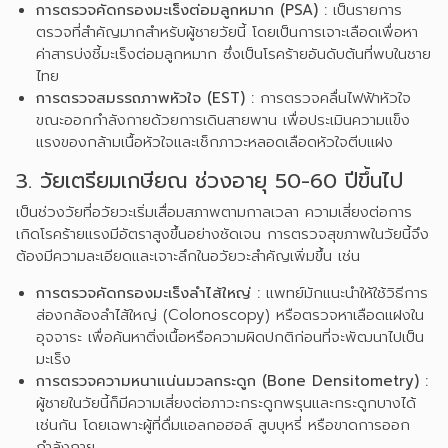
การตรวจคัดกรองมะเร็งต่อมลูกหมาก (PSA) :
เป็นรายการ
ตรวจที่สำคัญมากสำหรับผู้ชายวัยนี้ โดยเป็นการเจาะเลือดเพื่อหา
ค่าสารบ่งชี้มะเร็งต่อมลูกหมาก ซึ่งเป็นโรคร้ายอันดับต้นที่พบในชาย
ไทย
การตรวจสมรรถภาพหัวใจ (EST) :
การตรวจคลื่นไฟฟ้าหัวใจ
ขณะออกกำลังกายด้วยการเดินสายพาน เพื่อประเมินความแข็ง
แรงของกล้ามเนื้อหัวใจและเช็กภาวะหลอดเลือดหัวใจตีบแฝง
3. วัยเตรียมเกษียณ ช่วงอายุ 50-60 ปีขึ้นไป
เป็นช่วงวัยที่อวัยวะเริ่มเสื่อมสภาพตามกาลเวลา ความเสี่ยงต่อการ
เกิดโรคร้ายแรงมีอัตราสูงขึ้นอย่างชัดเจน การตรวจสุขภาพในวัยนี้จึง
ต้องมีความละเอียดและเจาะลึกในอวัยวะสำคัญเพิ่มขึ้น เช่น
การตรวจคัดกรองมะเร็งลำไส้ใหญ่ :
แพทย์มักแนะนำให้ใช้วิธีการ
ส่องกล้องลำไส้ใหญ่
(Colonoscopy) หรือตรวจหาเลือดแฝงใน
อุจจาระ เพื่อค้นหาติ่งเนื้อหรือความผิดปกติก่อนที่จะพัฒนาไปเป็น
มะเร็ง
การตรวจความหนาแน่นมวลกระดูก (Bone Densitometry) :
ผู้ชายในวัยนี้ก็มีความเสี่ยงต่อภาวะกระดูกพรุนและกระดูกบางได้
เช่นกัน โดยเฉพาะผู้ที่ดื่มแอลกอฮอล์ สูบบุหรี่ หรือขาดการออก
กำลังกาย