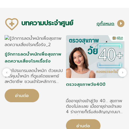
บทความประจำศูนย์
ดูทั้งหมด
รู้จักการลดน้ำหนักเพื่อสุขภาพ
ลดความเสี่ยงโรคเรื้อรัง
รู้จักโปรแกรมลดน้ำหนัก ด้วยเปป
ไทด์คุมน้ำหนัก ที่ดูแลโดยแพทย์
สหวิชาชีพ ชวนเข้าใจหลักการ
ตรวจสุขภาพวัย40ปี
รักษา ผู้ที่เหมาะสม และแนวทาง
ดูแลสุขภาพอย่างยั่งยืน
อ่านต่อ
มื่ออายุย่างเข้าสู่วัย 40... สุขภาพ
ต้องไม่ละเลย เมื่ออายุย่างเข้าเลข
4 ร่างกายก็เริ่มส่งสัญญาณบาง
อ
อย่างที่อาจมองไม่เห็นด้วยตาเปล่า
เช่น ความดันโลหิตที่สูงขึ้น น้ำตาล
อ่านต่อ
ในเลือดที่เริ่มผิดปกติ หรือไขมันที่