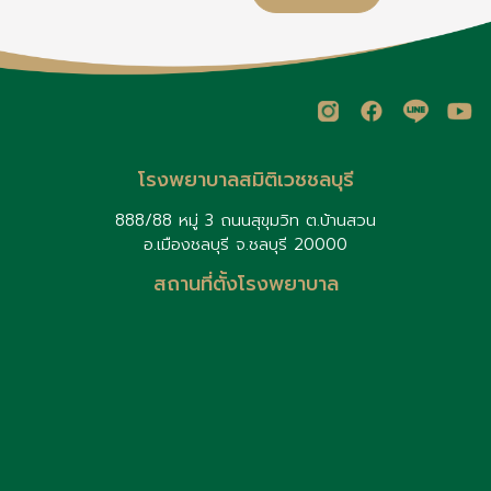
สะสมโดยไม่รู้ตัว ปัญหาเหล่านี้อาจ
ก
พัฒนาไปสู่โรคเรื้อรังโดยไม่มี
อาการเตือนล่วงหน้า การตรวจ
สุขภาพประจำปีจึงเป็นสิ่งสำคัญ
โรงพยาบาลสมิติเวชชลบุรี
888/88 หมู่ 3 ถนนสุขุมวิท ต.บ้านสวน
อ.เมืองชลบุรี จ.ชลบุรี 20000
ย
สถานที่ตั้งโรงพยาบาล
สุ