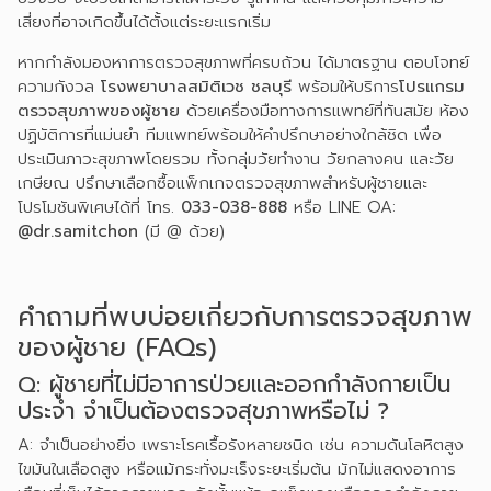
เสี่ยงที่อาจเกิดขึ้นได้ตั้งแต่ระยะแรกเริ่ม
หากกำลังมองหาการตรวจสุขภาพที่ครบถ้วน ได้มาตรฐาน ตอบโจทย์
ความกังวล
โรงพยาบาลสมิติเวช ชลบุรี
พร้อมให้บริการ
โปรแกรม
ตรวจสุขภาพของผู้ชาย
ด้วยเครื่องมือทางการแพทย์ที่ทันสมัย ห้อง
ปฏิบัติการที่แม่นยำ ทีมแพทย์พร้อมให้คำปรึกษาอย่างใกล้ชิด เพื่อ
ประเมินภาวะสุขภาพโดยรวม ทั้งกลุ่มวัยทำงาน วัยกลางคน และวัย
เกษียณ ปรึกษาเลือกซื้อแพ็กเกจตรวจสุขภาพสำหรับผู้ชายและ
โปรโมชันพิเศษได้ที่ โทร.
033-038-888
หรือ LINE OA:
@dr.samitchon
(มี @ ด้วย)
คำถามที่พบบ่อยเกี่ยวกับการตรวจสุขภาพ
ของผู้ชาย (FAQs)
Q: ผู้ชายที่ไม่มีอาการป่วยและออกกำลังกายเป็น
ประจำ จำเป็นต้องตรวจสุขภาพหรือไม่ ?
A: จำเป็นอย่างยิ่ง เพราะโรคเรื้อรังหลายชนิด เช่น ความดันโลหิตสูง
ไขมันในเลือดสูง หรือแม้กระทั่งมะเร็งระยะเริ่มต้น มักไม่แสดงอาการ