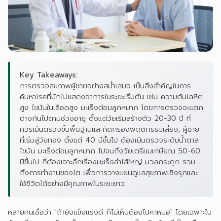
Key Takeaways:
การตรวจสุขภาพผู้ชายอย่างสม่ำเสมอ เป็นสิ่งสำคัญในการ
ค้นหาโรคที่มักไม่แสดงอาการในระยะเริ่มต้น เช่น ความดันโลหิต
สูง ไขมันในเลือดสูง มะเร็งต่อมลูกหมาก โดยการตรวจจะแตก
ต่างกันไปตามช่วงอายุ ตั้งแต่วัยเริ่มสร้างตัว 20-30 ปี ที่
ควรเน้นตรวจขั้นพื้นฐานและคัดกรองพฤติกรรมเสี่ยง, ผู้ชาย
ที่เริ่มสู่วัยทอง ตั้งแต่ 40 ปีขึ้นไป ต้องเน้นตรวจระดับน้ำตาล
ไขมัน มะเร็งต่อมลูกหมาก ไปจนถึงวัยเตรียมเกษียณ 50-60
ปีขึ้นไป ที่ต้องเจาะลึกเรื่องมะเร็งลำไส้ใหญ่ มวลกระดูก รวม
ถึงการทำงานของไต เพื่อการวางแผนดูแลสุขภาพเชิงรุกและ
ใช้ชีวิตได้อย่างมีคุณภาพในระยะยาว
หลายคนเชื่อว่า "ถ้ายังแข็งแรงดี ก็ไม่เห็นต้องไปหาหมอ" โดยเฉพาะใน