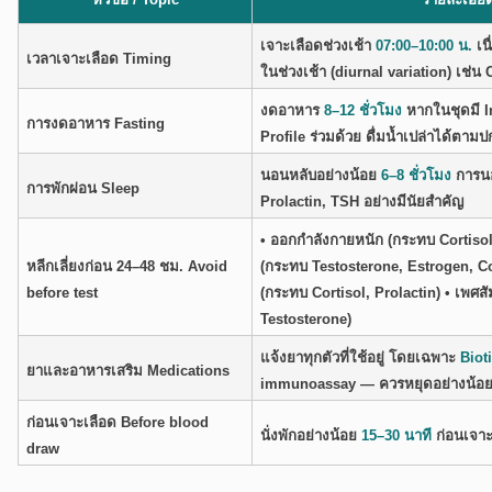
เจาะเลือดช่วงเช้า
07:00–10:00 น.
เน
เวลาเจาะเลือด Timing
ในช่วงเช้า (diurnal variation) เช่น
งดอาหาร
8–12 ชั่วโมง
หากในชุดมี I
การงดอาหาร Fasting
Profile ร่วมด้วย ดื่มน้ำเปล่าได้ตามป
นอนหลับอย่างน้อย
6–8 ชั่วโมง
การนอ
การพักผ่อน Sleep
Prolactin, TSH อย่างมีนัยสำคัญ
• ออกกำลังกายหนัก (กระทบ Cortisol
หลีกเลี่ยงก่อน 24–48 ชม. Avoid
(กระทบ Testosterone, Estrogen, Co
before test
(กระทบ Cortisol, Prolactin) • เพศสั
Testosterone)
แจ้งยาทุกตัวที่ใช้อยู่ โดยเฉพาะ
Bioti
ยาและอาหารเสริม Medications
immunoassay — ควรหยุดอย่างน้อ
ก่อนเจาะเลือด Before blood
นั่งพักอย่างน้อย
15–30 นาที
ก่อนเจาะ
draw