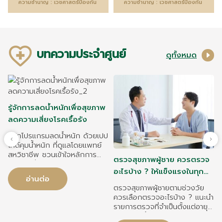
ความชำนาญ : เวชศาสตร์ป้องกัน
ความชำนาญ : เวชศาสตร์ป้องกัน
บทความประจำศูนย์
ดูทั้งหมด
รู้จักการลดน้ำหนักเพื่อสุขภาพ
ลดความเสี่ยงโรคเรื้อรัง
รู้จักโปรแกรมลดน้ำหนัก ด้วยเปป
ไทด์คุมน้ำหนัก ที่ดูแลโดยแพทย์
สหวิชาชีพ ชวนเข้าใจหลักการ
ตรวจสุขภาพผู้ชาย ควรตรวจ
รักษา ผู้ที่เหมาะสม และแนวทาง
อะไรบ้าง ? ให้แข็งแรงในทุก
ดูแลสุขภาพอย่างยั่งยืน
อ่านต่อ
ช่วงวัย
ตรวจสุขภาพผู้ชายตามช่วงวัย
ม
ควรเลือกตรวจอะไรบ้าง ? แนะนำ
ต
รายการตรวจที่จำเป็นตั้งแต่อายุ
20-60 ปีขึ้นไป พร้อมวิธีเตรียม