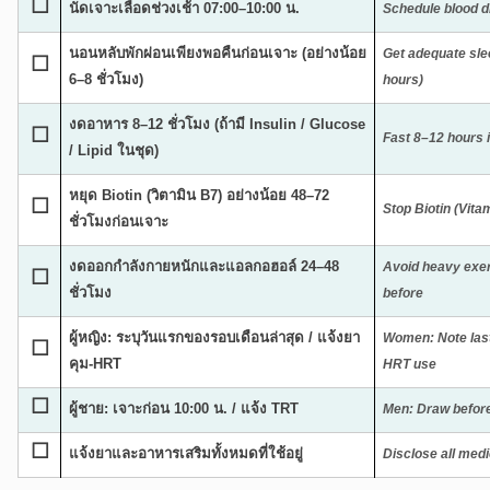
☐
นัดเจาะเลือดช่วงเช้า 07:00–10:00 น.
Schedule blood 
นอนหลับพักผ่อนเพียงพอคืนก่อนเจาะ (อย่างน้อย
Get adequate slee
☐
6–8 ชั่วโมง)
hours)
งดอาหาร 8–12 ชั่วโมง (ถ้ามี Insulin / Glucose
☐
Fast 8–12 hours if
/ Lipid ในชุด)
หยุด Biotin (วิตามิน B7) อย่างน้อย 48–72
☐
Stop Biotin (Vita
ชั่วโมงก่อนเจาะ
งดออกกำลังกายหนักและแอลกอฮอล์ 24–48
Avoid heavy exer
☐
ชั่วโมง
before
ผู้หญิง: ระบุวันแรกของรอบเดือนล่าสุด / แจ้งยา
Women: Note last
☐
คุม-HRT
HRT use
☐
ผู้ชาย: เจาะก่อน 10:00 น. / แจ้ง TRT
Men: Draw before
☐
แจ้งยาและอาหารเสริมทั้งหมดที่ใช้อยู่
Disclose all med