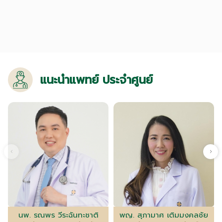
แนะนำแพทย์ ประจำศูนย์
นพ. รณพร วีระฉันทะชาติ
พญ. สุภามาศ เติมมงคลชัย