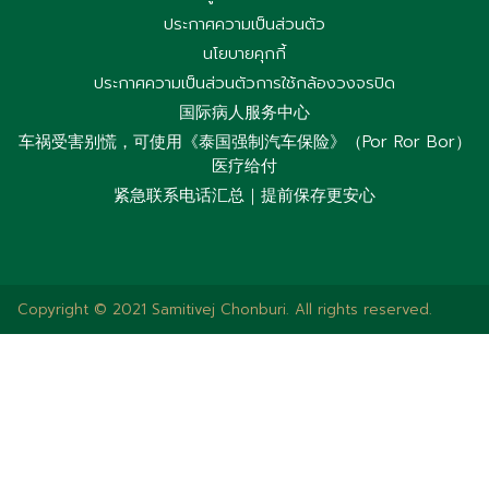
ประกาศความเป็นส่วนตัว
นโยบายคุกกี้
ประกาศความเป็นส่วนตัวการใช้กล้องวงจรปิด
国际病人服务中心
车祸受害别慌，可使用《泰国强制汽车保险》（Por Ror Bor）
医疗给付
紧急联系电话汇总｜提前保存更安心
Copyright © 2021 Samitivej Chonburi. All rights reserved.