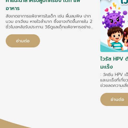
คำแนะนำสำหรับผู้ปกครอง เด็ก แพ้
อาหาร
สังเกตอาการแพ้อาหารในเด็ก เช่น ผื่นลมพิษ ปาก
บวม อาเจียน หายใจลำบาก ซึ่งอาจเกิดขึ้นภายใน 2
ชั่วโมงหลังรับประทาน วิธีดูแลเด็กแพ้อาหารอย่าง
ถูกต้อง อ่านฉลากอาหาร หลีกเลี่ยงอาหารที่แพ้ และ
ป้องกันการปนเปื้อนระหว่างการปรุงอาหาร อาหารที่
อ่านต่อ
เด็กแพ้บ่อย ได้แก่ นมวัว ไข่ ถั่วลิสง ถั่วเปลือก
แข็ง ถั่วเหลือง ข้าวสาลี ปลา และอาหารทะเล หาก
เด็กมีอาการแพ้รุนแรง ควรรีบใช้ยา Epinephrine
ไวรัส HPV ตั
Auto-Injector (หากแพทย์สั่ง) และนำส่งโรง
พยาบาลทันที เด็กบางรายอาจหายจากการแพ้อาหาร
มะเร็ง
เมื่อโตขึ้น ควรติดตามการรักษาและประเมินอาการ
: วัคซีน HPV เ
กับกุมารแพทย์อย่างสม่ำเสมอ
และมะเร็งที่เกี
ช่วยลดความเสี่
70–90% ขึ้นอยู
ทั้งเด็กหญิงและ
อ่านต่อ
ป้องกันโรคและก