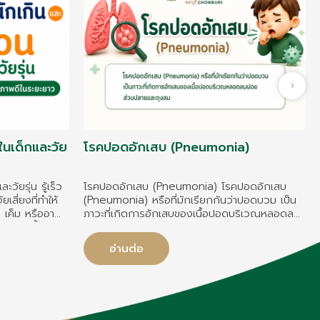
ในเด็กและวัย
โรคปอดอักเสบ (Pneumonia)
วัยรุ่น รู้เร็ว
โรคปอดอักเสบ (Pneumonia) โรคปอดอักเสบ
เสี่ยงที่ทำให้
(Pneumonia) หรือที่มักเรียกกันว่าปอดบวม เป็น
 เค็ม หรืออา
ภาวะที่เกิดการอักเสบของเนื้อปอดบริเวณหลอดลม
น ชานม น้ำอัดลม
ฝอยส่วนปลายและถุงลม
าหน้าจอ (มือถือ
อ่านต่อ
งกายน้อย มี
อย มีประวัติ
 หรือใช้การกิน