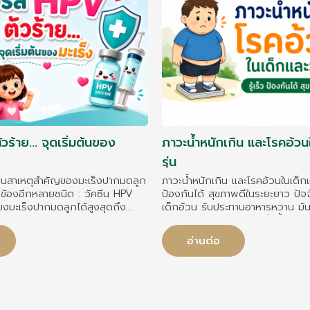
วร้าย... จุดเริ่มต้นของ
ภาวะน้ำหนักเกิน และโรคอ้วน
รุ่น
ป็นสาเหตุสำคัญของมะเร็งปากมดลูก
ภาวะน้ำหนักเกิน และโรคอ้วนในเด็กและ
่ยวข้องอีกหลายชนิด : วัคซีน HPV
ป้องกันได้ สุขภาพดีในระยะยาว ปัจจัย
ยงมะเร็งปากมดลูกได้สูงสุดถึง
เด็กอ้วน รับประทานอาหารหวาน มัน
่กับชนิดของวัคซีน : วัคซีน HPV
หารฟาสต์ฟู้ดเป็นประจำ ดื่มน้ำหวา
เด็กชาย ควรได้รับวัคซีนเพื่อ
หรือเครื่องดื่มที่มีน้ำตาลสูง ใช้เวล
อ่านต่อ
ารแพร่เชื้อ
แท็บเล็ต เกม) มากเกินไป ออกกำลั
กิจกรรมทางกายน้อย นอนดึก นอนน้
พ่อหรือแม่เป็นโรคอ้วน ความเครียด
เป็นการระบายอารมณ์