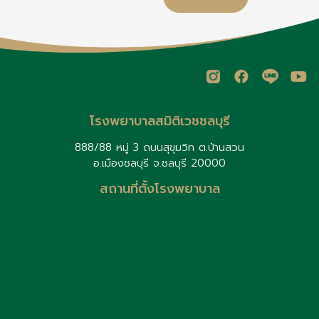
ขึ้นอยู่กับชนิดของวัคซีน : วัคซีน
เด็กมีอาการแพ้รุนแรง ควรรีบใช้
HPV ทั้งเด็กหญิงและเด็กชาย
น
ยา Epinephrine Auto-
ควรได้รับวัคซีนเพื่อป้องกันโรค
Injector (หากแพทย์สั่ง) และนำ
และการแพร่เชื้อ
ส่งโรงพยาบาลทันที เด็กบางราย
อาจหายจากการแพ้อาหารเมื่อโต
ขึ้น ควรติดตามการรักษาและ
ประเมินอาการกับกุมารแพทย์
อย่างสม่ำเสมอ
โรงพยาบาลสมิติเวชชลบุรี
888/88 หมู่ 3 ถนนสุขุมวิท ต.บ้านสวน
อ.เมืองชลบุรี จ.ชลบุรี 20000
สถานที่ตั้งโรงพยาบาล