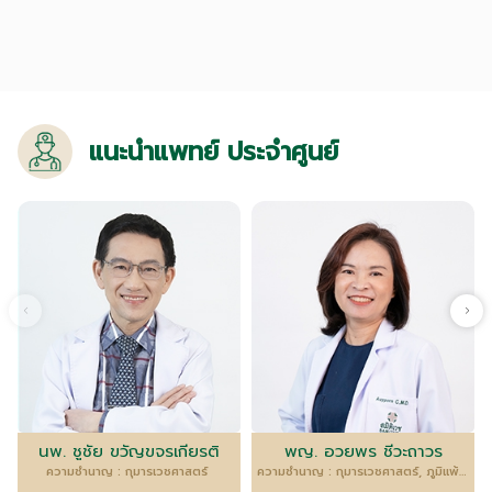
แนะนำแพทย์ ประจำศูนย์
นพ. ชูชัย ขวัญขจรเกียรติ
พญ. อวยพร ชีวะถาวร
ความชำนาญ : กุมารเวชศาสตร์
ความชำนาญ : กุมารเวชศาสตร์, ภูมิแพ้และภูมิคุ้มกันวิทยา