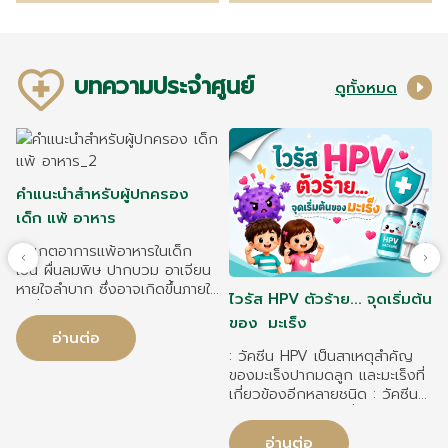
บทความประจำศูนย์
ดูทั้งหมด
คำแนะนำสำหรับผู้ปกครอง
เด็ก แพ้ อาหาร
สังเกตอาการแพ้อาหารในเด็ก
เช่น ผื่นลมพิษ ปากบวม อาเจียน
หายใจลำบาก ซึ่งอาจเกิดขึ้นภายใน
ไวรัส HPV ตัวร้าย... จุดเริ่มต้น
2 ชั่วโมงหลังรับประทาน วิธีดูแล
ของ มะเร็ง
เด็กแพ้อาหารอย่างถูกต้อง อ่าน
อ่านต่อ
ฉลากอาหาร หลีกเลี่ยงอาหารที่
: วัคซีน HPV เป็นสาเหตุสำคัญ
แพ้ และป้องกันการปนเปื้อน
ของมะเร็งปากมดลูก และมะเร็งที่
เ
ระหว่างการปรุงอาหาร อาหารที่
เกี่ยวข้องอีกหลายชนิด : วัคซีน
เด็กแพ้บ่อย ได้แก่ นมวัว ไข่ ถั่ว
HPV ช่วยลดความเสี่ยงมะเร็ง
ลิสง ถั่วเปลือกแข็ง ถั่วเหลือง
ปากมดลูกได้สูงสุดถึง 70–90%
ข้าวสาลี ปลา และอาหารทะเล หาก
อ่านต่อ