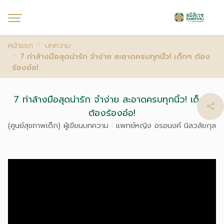
หน้าแรก
บทความ
7 ท่าล้างมือสุดน่ารัก จำง่าย สะอาดครบทุกนิ้ว! เด็กๆ ต้อง
ร้องอ๋อ!
7 ท่าล้างมือสุดน่ารัก จำง่าย สะอาดครบทุกนิ้ว! เด็กๆ
ต้องร้องอ๋อ!
(ศูนย์สุขภาพเด็ก) ผู้เขียนบทความ : แพทย์หญิง อรอนงค์ นิลวลัยกุล