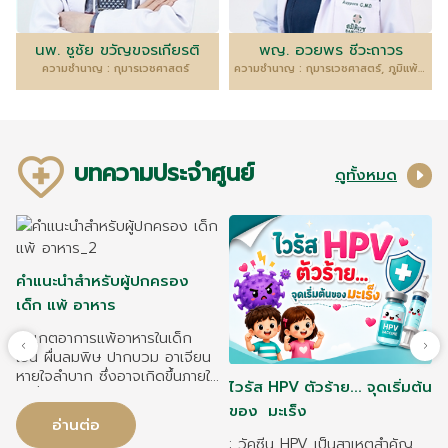
นพ. ชูชัย ขวัญขจรเกียรติ
พญ. อวยพร ชีวะถาวร
ความชำนาญ : กุมารเวชศาสตร์
ความชำนาญ : กุมารเวชศาสตร์, ภูมิแพ้และภูมิคุ้มกันวิทยา
บทความประจำศูนย์
ดูทั้งหมด
คำแนะนำสำหรับผู้ปกครอง
เด็ก แพ้ อาหาร
สังเกตอาการแพ้อาหารในเด็ก
เช่น ผื่นลมพิษ ปากบวม อาเจียน
หายใจลำบาก ซึ่งอาจเกิดขึ้นภายใน
ไวรัส HPV ตัวร้าย... จุดเริ่มต้น
2 ชั่วโมงหลังรับประทาน วิธีดูแล
ของ มะเร็ง
เด็กแพ้อาหารอย่างถูกต้อง อ่าน
อ่านต่อ
ฉลากอาหาร หลีกเลี่ยงอาหารที่
: วัคซีน HPV เป็นสาเหตุสำคัญ