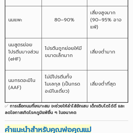
เสี่ยงสูงมาก
นมแพะ
80–90%
(90–95% อาจ
แพ้)
นมสูตรย่อย
โปรตีนถูกย่อยให้มี
โปรตีนบางส่วน
เสี่ยงต่ำมาก
ขนาดเล็กมาก
(eHF)
ไม่มีโปรตีนทั้ง
นมกรดอะมิโน
โมเลกุล (เป็นกรด
เสี่ยงต่ำที่สุด
(AAF)
อะมิโนเดี่ยว)
✅
การเลือกนมที่เหมาะสม จะช่วยให้ลำไส้อักเสบ เด็กเติบโตได้ดี และ
ลดโอกาสเกิดโรคภูมิแพ้อื่น ๆ ในอนาคต
คำแนะนำสำหรับคุณพ่อคุณแม่