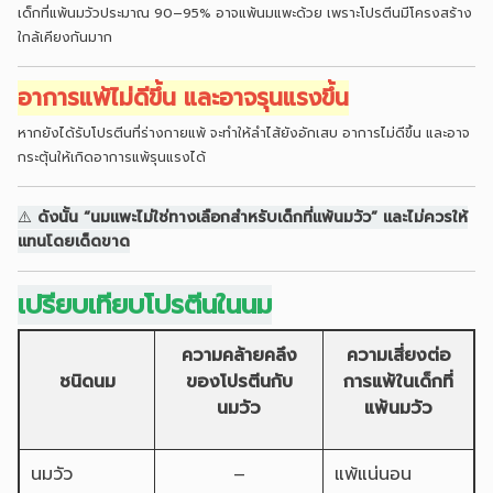
เด็กที่แพ้นมวัวประมาณ 90–95% อาจแพ้นมแพะด้วย เพราะโปรตีนมีโครงสร้าง
ใกล้เคียงกันมาก
อาการแพ้ไม่ดีขึ้น และอาจรุนแรงขึ้น
หากยังได้รับโปรตีนที่ร่างกายแพ้ จะทำให้ลำไส้ยังอักเสบ อาการไม่ดีขึ้น และอาจ
กระตุ้นให้เกิดอาการแพ้รุนแรงได้
⚠️
ดังนั้น “นมแพะไม่ใช่ทางเลือกสำหรับเด็กที่แพ้นมวัว” และไม่ควรให้
แทนโดยเด็ดขาด
เปรียบเทียบโปรตีนในนม
ความคล้ายคลึง
ความเสี่ยงต่อ
ชนิดนม
ของโปรตีนกับ
การแพ้ในเด็กที่
นมวัว
แพ้นมวัว
นมวัว
–
แพ้แน่นอน