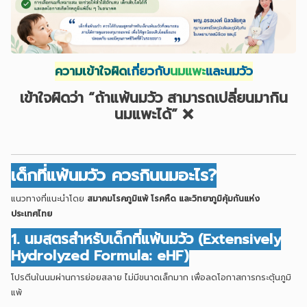
ความเข้าใจผิด
เกี่ยวกับ
นมแพะ
และนมวัว
เข้าใจผิดว่า “ถ้าแพ้นมวัว สามารถเปลี่ยนมากิน
นมแพะได้” ❌
เด็กที่แพ้นมวัว ควรกินนมอะไร?
แนวทางที่แนะนำโดย
สมาคมโรคภูมิแพ้ โรคหืด และวิทยาภูมิคุ้มกันแห่ง
ประเทศไทย
1. นมสูตรสำหรับเด็กที่แพ้นมวัว (Extensively
Hydrolyzed Formula: eHF)
โปรตีนในนมผ่านการย่อยสลาย ไม่มีขนาดเล็กมาก เพื่อลดโอกาสการกระตุ้นภูมิ
แพ้