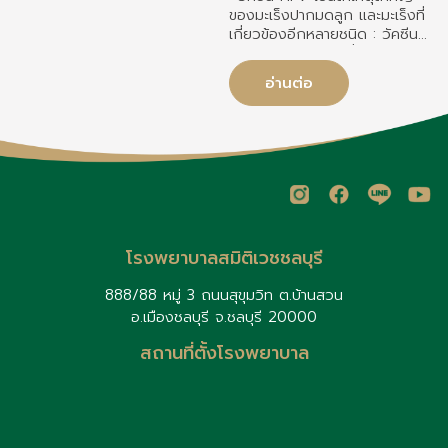
แพ้ และป้องกันการปนเปื้อน
ของมะเร็งปากมดลูก และมะเร็งที่
เ
ระหว่างการปรุงอาหาร อาหารที่
เกี่ยวข้องอีกหลายชนิด : วัคซีน
เด็กแพ้บ่อย ได้แก่ นมวัว ไข่ ถั่ว
HPV ช่วยลดความเสี่ยงมะเร็ง
ลิสง ถั่วเปลือกแข็ง ถั่วเหลือง
ปากมดลูกได้สูงสุดถึง 70–90%
ข้าวสาลี ปลา และอาหารทะเล หาก
อ่านต่อ
ขึ้นอยู่กับชนิดของวัคซีน : วัคซีน
เด็กมีอาการแพ้รุนแรง ควรรีบใช้
HPV ทั้งเด็กหญิงและเด็กชาย
น
ยา Epinephrine Auto-
ควรได้รับวัคซีนเพื่อป้องกันโรค
Injector (หากแพทย์สั่ง) และนำ
และการแพร่เชื้อ
ส่งโรงพยาบาลทันที เด็กบางราย
อาจหายจากการแพ้อาหารเมื่อโต
ขึ้น ควรติดตามการรักษาและ
ประเมินอาการกับกุมารแพทย์
อย่างสม่ำเสมอ
โรงพยาบาลสมิติเวชชลบุรี
888/88 หมู่ 3 ถนนสุขุมวิท ต.บ้านสวน
อ.เมืองชลบุรี จ.ชลบุรี 20000
สถานที่ตั้งโรงพยาบาล