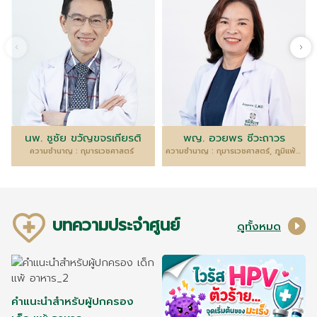
นพ. ชูชัย ขวัญขจรเกียรติ
พญ. อวยพร ชีวะถาวร
ความชำนาญ : กุมารเวชศาสตร์
ความชำนาญ : กุมารเวชศาสตร์, ภูมิแพ้และภูมิคุ้มกันวิทยา
บทความประจำศูนย์
ดูทั้งหมด
คำแนะนำสำหรับผู้ปกครอง