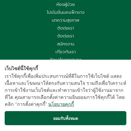
ห้องผู้ป่วย
โปรโมชั่นและแพ็กเกจ
บทความสุขภาพ
ติดต่อเรา
ติดต่อเรา
สมัครงาน
เกี่ยวกับเรา
ข้อมูลโรงพยาบาล
ประกาศความเป็นส่วนตัว
เว็บไซต์นี้ใช้คุกกี้
นโยบายคุกกี้
เราใช้คุกกี้เพื่อเพิ่มประสบการณ์ที่ดีในการใช้เว็บไซต์ แสดง
เนื้อหาและโฆษณาให้ตรงกับความสนใจ รวมถึงเพื่อวิเคราะห์
ประกาศความเป็นส่วนตัวการใช้กล้องวงจรปิด
การเข้าใช้งานเว็บไซต์และทำความเข้าใจว่าผู้ใช้งานมาจาก
国际病人服务中心
ที่ใด คุณสามารถเลือกตั้งค่าความยินยอมการใช้คุกกี้ได้ โดย
车祸受害别慌，可使用《泰国强制汽车保险》（Por Ror Bor）
คลิก “การตั้งค่าคุกกี้”
นโยบายคุกกี้
医疗给付
紧急联系电话汇总｜提前保存更安心
ยอมรับทั้งหมด