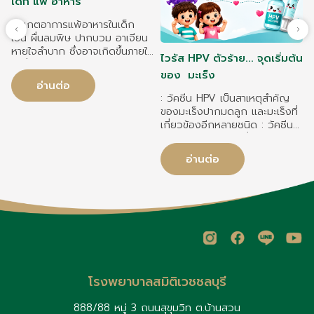
เด็ก แพ้ อาหาร
สังเกตอาการแพ้อาหารในเด็ก
เช่น ผื่นลมพิษ ปากบวม อาเจียน
หายใจลำบาก ซึ่งอาจเกิดขึ้นภายใน
ไวรัส HPV ตัวร้าย... จุดเริ่มต้น
2 ชั่วโมงหลังรับประทาน วิธีดูแล
ของ มะเร็ง
เด็กแพ้อาหารอย่างถูกต้อง อ่าน
อ่านต่อ
ฉลากอาหาร หลีกเลี่ยงอาหารที่
: วัคซีน HPV เป็นสาเหตุสำคัญ
แพ้ และป้องกันการปนเปื้อน
ของมะเร็งปากมดลูก และมะเร็งที่
เ
ระหว่างการปรุงอาหาร อาหารที่
เกี่ยวข้องอีกหลายชนิด : วัคซีน
เด็กแพ้บ่อย ได้แก่ นมวัว ไข่ ถั่ว
HPV ช่วยลดความเสี่ยงมะเร็ง
ลิสง ถั่วเปลือกแข็ง ถั่วเหลือง
ปากมดลูกได้สูงสุดถึง 70–90%
ข้าวสาลี ปลา และอาหารทะเล หาก
อ่านต่อ
ขึ้นอยู่กับชนิดของวัคซีน : วัคซีน
เด็กมีอาการแพ้รุนแรง ควรรีบใช้
HPV ทั้งเด็กหญิงและเด็กชาย
น
ยา Epinephrine Auto-
ควรได้รับวัคซีนเพื่อป้องกันโรค
Injector (หากแพทย์สั่ง) และนำ
และการแพร่เชื้อ
ส่งโรงพยาบาลทันที เด็กบางราย
อาจหายจากการแพ้อาหารเมื่อโต
ขึ้น ควรติดตามการรักษาและ
ประเมินอาการกับกุมารแพทย์
อย่างสม่ำเสมอ
โรงพยาบาลสมิติเวชชลบุรี
888/88 หมู่ 3 ถนนสุขุมวิท ต.บ้านสวน