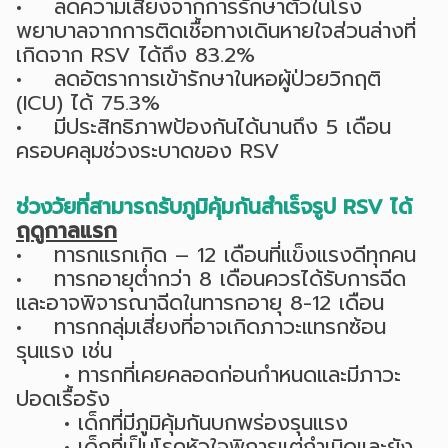
• ลดความเสี่ยงจากการรักษาตัวในโรง
พยาบาลจากการติดเชื้อทางเดินหายใจส่วนล่างที่
เกิดจาก RSV ได้ถึง 83.2%
• ลดอัตราการเข้ารักษาในหอผู้ป่วยวิกฤติ
(ICU) ได้ 75.3%
• มีประสิทธิภาพป้องกันได้นานถึง 5 เดือน
ครอบคลุมช่วงระบาดของ RSV
ช่วงวัยที่สามารถรับภูมิคุ้มกันสำเร็จรูป RSV ได้
ฤดูกาลแรก
• ทารกแรกเกิด – 12 เดือนที่แข็งแรงดีทุกคน
• ทารกอายุต่ำกว่า 8 เดือนควรได้รับการฉีด
และอาจพิจารณาฉีดในทารกอายุ 8-12 เดือน
• ทารกกลุ่มเสี่ยงที่อาจเกิดภาวะแทรกซ้อน
รุนแรง เช่น
• ทารกที่เคยคลอดก่อนกำหนดและมีภาวะ
ปอดเรื้อรัง
• เด็กที่มีภูมิคุ้มกันบกพร่องรุนแรง
• เด็กที่เป็นโรคหัวใจพิการแต่กำเนิดและยัง