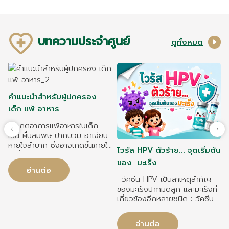
บทความประจำศูนย์
ดูทั้งหมด
คำแนะนำสำหรับผู้ปกครอง
เด็ก แพ้ อาหาร
สังเกตอาการแพ้อาหารในเด็ก
เช่น ผื่นลมพิษ ปากบวม อาเจียน
หายใจลำบาก ซึ่งอาจเกิดขึ้นภายใน
ไวรัส HPV ตัวร้าย... จุดเริ่มต้น
2 ชั่วโมงหลังรับประทาน วิธีดูแล
ของ มะเร็ง
เด็กแพ้อาหารอย่างถูกต้อง อ่าน
อ่านต่อ
ฉลากอาหาร หลีกเลี่ยงอาหารที่
: วัคซีน HPV เป็นสาเหตุสำคัญ
แพ้ และป้องกันการปนเปื้อน
ของมะเร็งปากมดลูก และมะเร็งที่
เ
ระหว่างการปรุงอาหาร อาหารที่
เกี่ยวข้องอีกหลายชนิด : วัคซีน
เด็กแพ้บ่อย ได้แก่ นมวัว ไข่ ถั่ว
HPV ช่วยลดความเสี่ยงมะเร็ง
ลิสง ถั่วเปลือกแข็ง ถั่วเหลือง
ปากมดลูกได้สูงสุดถึง 70–90%
ข้าวสาลี ปลา และอาหารทะเล หาก
อ่านต่อ
ขึ้นอยู่กับชนิดของวัคซีน : วัคซีน