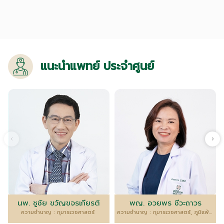
แนะนำแพทย์ ประจำศูนย์
นพ. ชูชัย ขวัญขจรเกียรติ
พญ. อวยพร ชีวะถาวร
ความชำนาญ : กุมารเวชศาสตร์
ความชำนาญ : กุมารเวชศาสตร์, ภูมิแพ้และภูมิคุ้มกันวิทยา