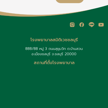
เด็กมีอาการแพ้รุนแรง ควรรีบใช้
HPV ทั้งเด็กหญิงและเด็กชาย
น
ยา Epinephrine Auto-
ควรได้รับวัคซีนเพื่อป้องกันโรค
Injector (หากแพทย์สั่ง) และนำ
และการแพร่เชื้อ
ส่งโรงพยาบาลทันที เด็กบางราย
อาจหายจากการแพ้อาหารเมื่อโต
ขึ้น ควรติดตามการรักษาและ
ประเมินอาการกับกุมารแพทย์
อย่างสม่ำเสมอ
โรงพยาบาลสมิติเวชชลบุรี
888/88 หมู่ 3 ถนนสุขุมวิท ต.บ้านสวน
อ.เมืองชลบุรี จ.ชลบุรี 20000
สถานที่ตั้งโรงพยาบาล