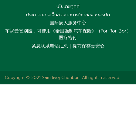
นโยบายคุกกี้
ประกาศความเป็นส่วนตัวการใช้กล้องวงจรปิด
国际病人服务中心
车祸受害别慌，可使用《泰国强制汽车保险》（Por Ror Bor）
医疗给付
紧急联系电话汇总｜提前保存更安心
Copyright © 2021 Samitivej Chonburi. All rights reserved.